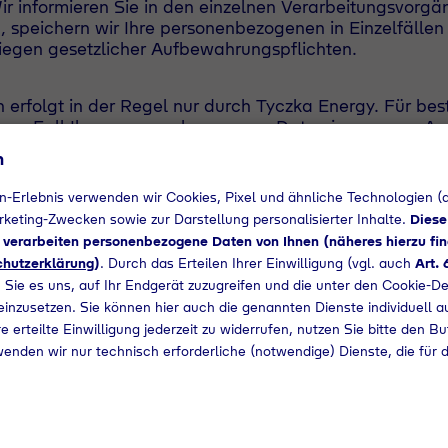
ir informieren Sie in den einzelnen Verarbeitungsvorgä
n, speichern wir Ihre personenbezogenen in Einzelfäll
iegen gesetzlicher Aufbewahrungspflichten.
erfolgt in der Regel nur durch Tyczka Energy. Für be
ligen Fall Ihre personenbezogenen Daten in unserem Auf
überprüft und mittels Auftragsverarbeitungsvertrag dazu
n
nbezogene Daten an Dritte weiter, wenn dies der Gelt
n-Erlebnis verwenden wir Cookies, Pixel und ähnliche Technologien (a
nen dann z.B. Strafverfolgungsbehörden, Rechtsanwälte
arketing-Zwecken sowie zur Darstellung personalisierter Inhalte.
Diese
m Rahmen unseres Bewerberporta
d verarbeiten personenbezogene Daten von Ihnen (näheres hierzu fin
hutzerklärung
)
. Durch das Erteilen Ihrer Einwilligung (vgl. auch
Art. 
gy interessieren, besteht für Sie die Möglichkeit, uns 
 Sie es uns, auf Ihr Endgerät zuzugreifen und die unter den Cookie-De
inen persönlichen Zugang zu unserem Bewerberportal. 
 einzusetzen. Sie können hier auch die genannten Dienste individuell a
e erteilte Einwilligung jederzeit zu widerrufen, nutzen Sie bitte den B
aufs bzw. vollständiger Unterlagen erforderlich.
wenden wir nur technisch erforderliche (notwendige) Dienste, die für 
 Handynummer, Gehaltsvorstellung und frühester Arbeitsb
 zum Bewerberportal, eine Benutzerkennung und ein Pa
önliches Passwort zu ersetzen. Dieser Zugang ist nur fü