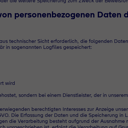
r die weitere Speicherung zum Zweck der Beweisführung
von personenbezogenen Daten d
aus technischer Sicht erforderlich, die folgenden Daten
är in sogenannten Logfiles gespeichert:
rt wird
hostet, sondern bei einem Dienstleister, der in unsere
erwiegenden berechtigten Interesses zur Anzeige unse
-GVO. Die Erfassung der Daten und die Speicherung in Lo
gen die Verarbeitung besteht aufgrund der Ausnahme n
h vorgeschrieben ist, erfolgt die Verarbeitung auf Gru