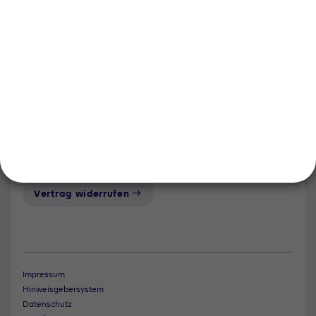
Events und Termine
Unsere Bereiche
Tyczka Group
Tyczka Hydrogen
Tyczka Air Gases
Tyczka Trading
Folgen Sie uns
Kontakt
Notdienst
Vertrag widerrufen
Impressum
Hinweisgebersystem
Datenschutz