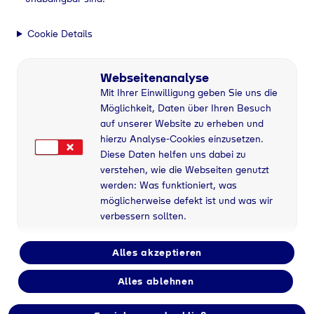
Privathaushalt
Flüssiggas für
Cookie Details
Privatkunden
Webseitenanalyse
Die zukunftsfähige
Mit Ihrer Einwilligung geben Sie uns die
Energie Ihrer Wahl!
Möglichkeit, Daten über Ihren Besuch
auf unserer Website zu erheben und
hierzu Analyse-Cookies einzusetzen.
Direkt zum Kunden-Login
Diese Daten helfen uns dabei zu
verstehen, wie die Webseiten genutzt
werden: Was funktioniert, was
möglicherweise defekt ist und was wir
verbessern sollten.
Home
Privathaushalt
Alles akzeptieren
Alles ablehnen