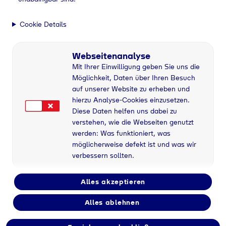
Sortiment
Flaschengrößen für
Cookie Details
jeden Bedarf
Webseitenanalyse
Tyczka Energy hat für
Mit Ihrer Einwilligung geben Sie uns die
jedes Gerät und
Möglichkeit, Daten über Ihren Besuch
auf unserer Website zu erheben und
Anwendung die
hierzu Analyse-Cookies einzusetzen.
Diese Daten helfen uns dabei zu
passende Gasflasche
verstehen, wie die Webseiten genutzt
werden: Was funktioniert, was
möglicherweise defekt ist und was wir
Flaschengas-Händler finden
verbessern sollten.
Alles akzeptieren
Home
Flaschengas-Handel
Sortiment
Alles ablehnen