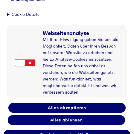
Auf Flüssiggas umsteigen
Energieversorgung
Cookie Details
auf Flüssiggas
Webseitenanalyse
umstellen
Mit Ihrer Einwilligung geben Sie uns die
Nicht
Möglichkeit, Daten über Ihren Besuch
auf unserer Website zu erheben und
leitungsgebunden -
hierzu Analyse-Cookies einzusetzen.
Diese Daten helfen uns dabei zu
biogen - zukunftsfähig
verstehen, wie die Webseiten genutzt
werden: Was funktioniert, was
möglicherweise defekt ist und was wir
Kontaktieren Sie uns
verbessern sollten.
Alles akzeptieren
Home
Gewerbe & Industrie
Auf Flüssiggas umsteigen
Alles ablehnen