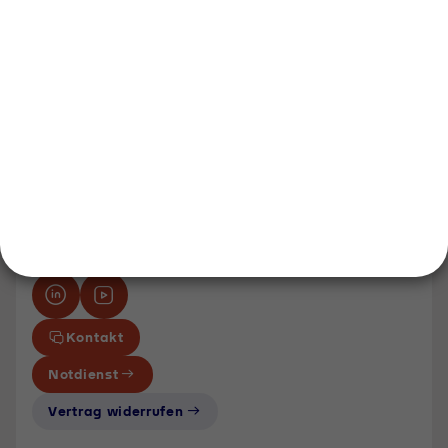
Kommunale Lösungen entdecken
Flüssiggas auf Baustellen
Unternehmen
Über uns
Newsroom
Karriere
Events und Termine
Unsere Bereiche
Tyczka Group
Tyczka Hydrogen
Tyczka Air Gases
Tyczka Trading
Folgen Sie uns
Kontakt
Notdienst
Vertrag widerrufen