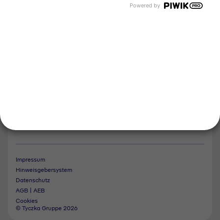
Tyczka Hydrogen
Powered by
Tyczka Air Gases
Tyczka Trading
Folgen Sie uns
Kontakt
Notdienst
Vertrag widerrufen
Impressum
Hinweisgebersystem
Datenschutz
AGB | AEB
Cookies
© Tyczka Gruppe 2026