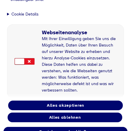
Partner
Partnerschaft mit
Cookie Details
Tyczka Energy
Webseitenanalyse
Gemeinsam erfolgreich
Mit Ihrer Einwilligung geben Sie uns die
im Markt unterwegs
Möglichkeit, Daten über Ihren Besuch
auf unserer Website zu erheben und
Heizungsbauer & Gerätehersteller
hierzu Analyse-Cookies einzusetzen.
Diese Daten helfen uns dabei zu
verstehen, wie die Webseiten genutzt
Kontaktieren Sie uns
werden: Was funktioniert, was
möglicherweise defekt ist und was wir
verbessern sollten.
Home
Partner
Alles akzeptieren
Alles ablehnen
Energie-