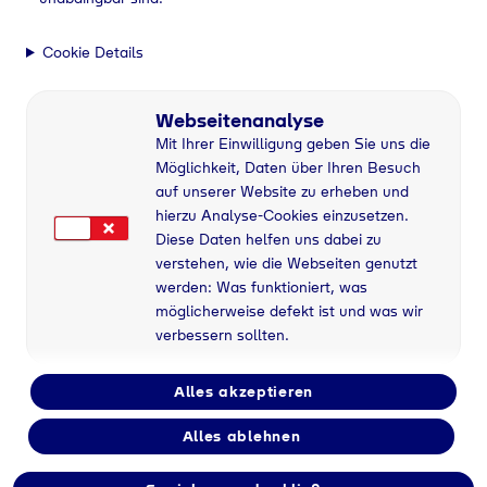
Rückgabe von Leergut
Flüssiggas Flaschen
Cookie Details
tauschen
Webseitenanalyse
Mit Ihrer Einwilligung geben Sie uns die
Möglichkeit, Daten über Ihren Besuch
Home
Flaschengas-Handel
Sortiment
Rückgabe von Leergut
auf unserer Website zu erheben und
hierzu Analyse-Cookies einzusetzen.
Diese Daten helfen uns dabei zu
Gewusst wo: Flüssiggas-
verstehen, wie die Webseiten genutzt
werden: Was funktioniert, was
Flaschen tauschen
möglicherweise defekt ist und was wir
Steaks und Würstchen brutzeln appetitlich auf
verbessern sollten.
dem Rost, doch plötzlich erlischt die Flamme des
Gasgrills. Der Grund ist schnell gefunden: Die
Alles akzeptieren
Flüssiggasflasche ist leer. Um den Grillgenuss
fortsetzen zu können, wird nun schnell eine volle
Alles ablehnen
Ersatzflasche benötigt.
In solchen Momenten stellen sich einige