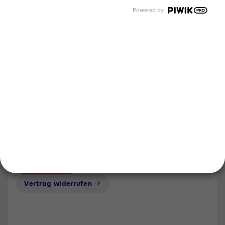
Unternehmen
Powered by
Über uns
Newsroom
Karriere
Events und Termine
Unsere Bereiche
Tyczka Group
Tyczka Hydrogen
Tyczka Air Gases
Tyczka Trading
Folgen Sie uns
Kontakt
Notdienst
Vertrag widerrufen