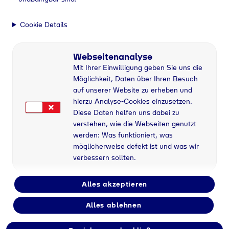
Mobile Heizzentralen mit Flüssiggas
Mobile Heizzentralen
Cookie Details
Wärme sichern.
Webseitenanalyse
Baufortschritt
Mit Ihrer Einwilligung geben Sie uns die
gewährleisten. CO2
Möglichkeit, Daten über Ihren Besuch
auf unserer Website zu erheben und
Emissionen senken.
hierzu Analyse-Cookies einzusetzen.
Diese Daten helfen uns dabei zu
verstehen, wie die Webseiten genutzt
werden: Was funktioniert, was
rmeerzeugung mit Flüssiggas
Mobile Heizzentralen mit Flüssiggas
möglicherweise defekt ist und was wir
verbessern sollten.
Diese Vorteile machen
Alles akzeptieren
flüssiggasbetriebene
Alles ablehnen
Heizzentralen zur idealen