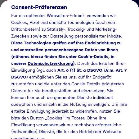
Consent-Präferenzen
Für ein optimales Webseiten-Erlebnis verwenden wir
Cookies, Pixel und ähnliche Technologien (auch von
Drittanbietern) zu Statistik-, Tracking- und Marketing-
Zwecken sowie zur Darstellung personalisierter Inhalte.
Diese Technologien greifen auf Ihre Endeinrichtung zu
und verarbeiten personenbezogene Daten von Ihnen
(näheres hierzu finden Sie unter Cookie-Details, in
Händlersuche
unserer
Datenschutzerklärung
)
. Durch das Erteilen Ihrer
Flaschengas bei
Einwilligung (vgl. auch
Art. 6 (1) lit. a DSGVO i.V.m. Art. 7
DSGVO
) ermöglichen Sie es uns, auf Ihr Endgerät
alldrink GmbH kaufen
zuzugreifen und die unter den Cookie-Details erläuterten
Dienste für Sie bereitzustellen und einzusetzen. Sie
können hier auch die genannten Dienste individuell
auswählen und einzeln in die Nutzung einwilligen. Um Ihre
Home
Händlersuche
Flaschengas bei alldrink GmbH kaufen
erteilte Einwilligung jederzeit zu widerrufen, nutzen Sie
bitte den Button „Cookies“ im Footer. Ohne Ihre
Einwilligung verwenden wir nur technisch erforderliche
(notwendige) Dienste, die für den Betrieb der Webseite
unabdingbar sind.