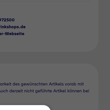
972500
inkshops.de
er-Webseite
barkeit des gewünschten Artikels vorab mit
uch derzeit nicht geführte Artikel können bei