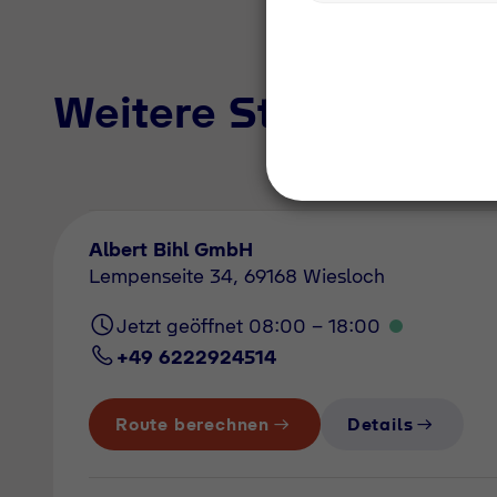
Weitere Standorte i
Albert Bihl GmbH
Lempenseite 34, 69168 Wiesloch
Jetzt geöffnet 08:00 - 18:00
+49 6222924514
Route berechnen
Details