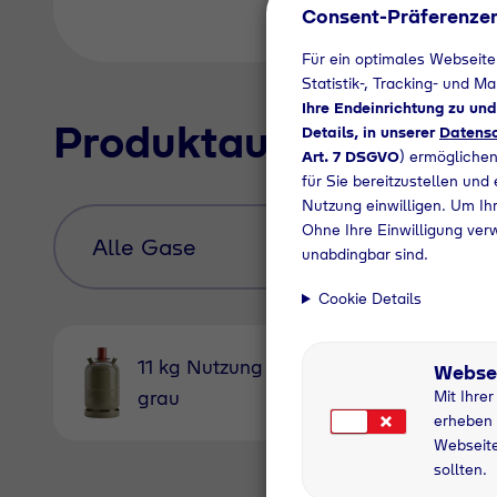
Consent-Präferenze
Für ein optimales Webseite
Statistik-, Tracking- und M
Ihre Endeinrichtung zu un
Produktauswahl
Details, in unserer
Datensc
Art. 7 DSGVO
) ermöglichen
für Sie bereitzustellen und
Nutzung einwilligen. Um Ihr
Ohne Ihre Einwilligung ver
unabdingbar sind.
Cookie Details
11 kg Nutzung
11 kg
Webse
grau
Pfandfl
Mit Ihre
erheben 
Webseite
sollten.