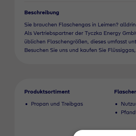
Beschreibung
Sie brauchen Flaschengas in Leimen? alldri
Als Vertriebspartner der Tyczka Energy GmbH 
üblichen Flaschengrößen, dieses umfasst un
Besuchen Sie uns und kaufen Sie Flüssiggas, 
Produktsortiment
Flasche
Propan und Treibgas
Nutzu
Pfand