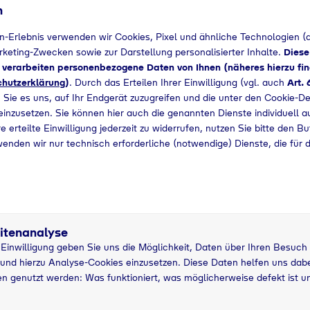
n
n-Erlebnis verwenden wir Cookies, Pixel und ähnliche Technologien (a
arketing-Zwecken sowie zur Darstellung personalisierter Inhalte.
Diese
d verarbeiten personenbezogene Daten von Ihnen (näheres hierzu fin
hutzerklärung
)
. Durch das Erteilen Ihrer Einwilligung (vgl. auch
Art. 
 Sie es uns, auf Ihr Endgerät zuzugreifen und die unter den Cookie-De
 einzusetzen. Sie können hier auch die genannten Dienste individuell a
e erteilte Einwilligung jederzeit zu widerrufen, nutzen Sie bitte den B
wenden wir nur technisch erforderliche (notwendige) Dienste, die für 
5 kg Nutzung
5
itenanalyse
asche
grau
P
r Einwilligung geben Sie uns die Möglichkeit, Daten über Ihren Besuch
und hierzu Analyse-Cookies einzusetzen. Diese Daten helfen uns dabei
n genutzt werden: Was funktioniert, was möglicherweise defekt ist u