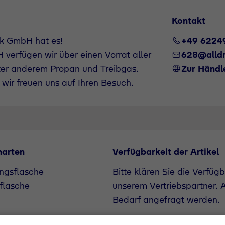
Kontakt
nk GmbH hat es!
+49 6224
verfügen wir über einen Vorrat aller
628@alldr
ter anderem Propan und Treibgas.
Zur Händl
wir freuen uns auf Ihren Besuch.
narten
Verfügbarkeit der Artikel
ngsflasche
Bitte klären Sie die Verfüg
flasche
unserem Vertriebspartner. A
Bedarf angefragt werden.
+49 6224972500