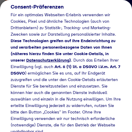
Consent-Präferenzen
Für ein optimales Webseiten-Erlebnis verwenden wir
Cookies, Pixel und ähnliche Technologien (auch von
Drittanbietern) zu Statistik-, Tracking- und Marketing-
Zwecken sowie zur Darstellung personalisierter Inhalte.
Diese Technologien greifen auf Ihre Endeinrichtung zu
und verarbeiten personenbezogene Daten von Ihnen
(näheres hierzu finden Sie unter Cookie-Details, in
Händlersuche
unserer
Datenschutzerklärung
)
. Durch das Erteilen Ihrer
Flaschengas bei
Einwilligung (vgl. auch
Art. 6 (1) lit. a DSGVO i.V.m. Art. 7
DSGVO
) ermöglichen Sie es uns, auf Ihr Endgerät
Allgäu Camper
zuzugreifen und die unter den Cookie-Details erläuterten
Dienste für Sie bereitzustellen und einzusetzen. Sie
kaufen
können hier auch die genannten Dienste individuell
auswählen und einzeln in die Nutzung einwilligen. Um Ihre
erteilte Einwilligung jederzeit zu widerrufen, nutzen Sie
bitte den Button „Cookies“ im Footer. Ohne Ihre
Home
Händlersuche
Flaschengas bei Allgäu Camper kaufen
Einwilligung verwenden wir nur technisch erforderliche
(notwendige) Dienste, die für den Betrieb der Webseite
unabdingbar sind.