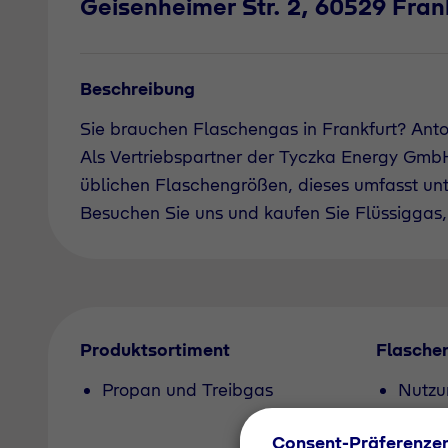
Geisenheimer Str. 2, 60529 Fran
Beschreibung
Sie brauchen Flaschengas in Frankfurt? Ant
Als Vertriebspartner der Tyczka Energy GmbH 
üblichen Flaschengrößen, dieses umfasst un
Besuchen Sie uns und kaufen Sie Flüssiggas, 
Produktsortiment
Flasche
Propan und Treibgas
Nutzu
Pfand
Consent-Präferenze