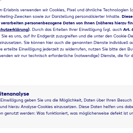
n-Erlebnis verwenden wir Cookies, Pixel und ähnliche Technologien (a
+49 6993526133
arketing-Zwecken sowie zur Darstellung personalisierter Inhalte.
Diese
d verarbeiten personenbezogene Daten von Ihnen (näheres hierzu fin
hutzerklärung
)
. Durch das Erteilen Ihrer Einwilligung (vgl. auch
Art. 
 Sie es uns, auf Ihr Endgerät zuzugreifen und die unter den Cookie-De
 einzusetzen. Sie können hier auch die genannten Dienste individuell a
e erteilte Einwilligung jederzeit zu widerrufen, nutzen Sie bitte den B
wenden wir nur technisch erforderliche (notwendige) Dienste, die für 
itenanalyse
r Einwilligung geben Sie uns die Möglichkeit, Daten über Ihren Besuch
und hierzu Analyse-Cookies einzusetzen. Diese Daten helfen uns dabei
5 kg Nutzung
5
n genutzt werden: Was funktioniert, was möglicherweise defekt ist u
asche
grau
P