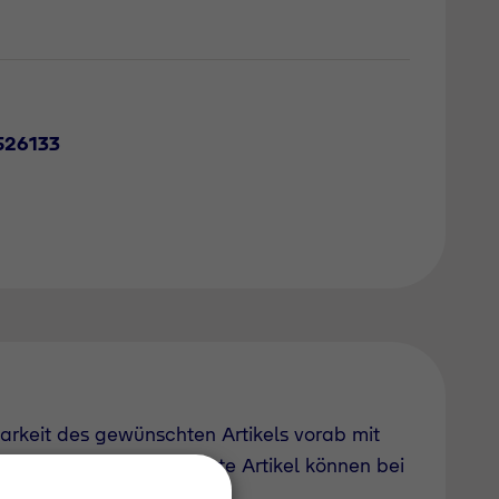
526133
barkeit des gewünschten Artikels vorab mit
uch derzeit nicht geführte Artikel können bei