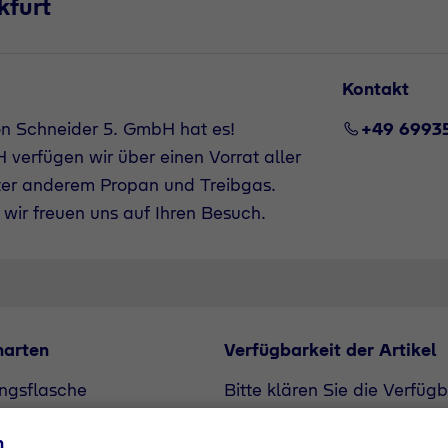
kfurt
Kontakt
on Schneider 5. GmbH hat es!
+49 6993
verfügen wir über einen Vorrat aller
ter anderem Propan und Treibgas.
wir freuen uns auf Ihren Besuch.
narten
Verfügbarkeit der Artikel
ngsflasche
Bitte klären Sie die Verfüg
flasche
unserem Vertriebspartner. A
n
Bedarf angefragt werden.