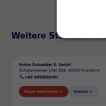
Weitere Standorte i
Anton Schneider 5. GmbH
Schwanheimer Ufer 306, 60529 Frankfurt
+49 6993526191
Route berechnen
Details