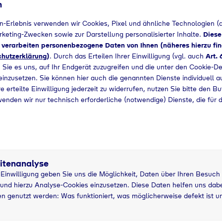
n
Bedarf angefragt werden.
n-Erlebnis verwenden wir Cookies, Pixel und ähnliche Technologien (a
arketing-Zwecken sowie zur Darstellung personalisierter Inhalte.
Diese
+49 8165924780
d verarbeiten personenbezogene Daten von Ihnen (näheres hierzu fin
hutzerklärung
)
. Durch das Erteilen Ihrer Einwilligung (vgl. auch
Art. 
 Sie es uns, auf Ihr Endgerät zuzugreifen und die unter den Cookie-De
 einzusetzen. Sie können hier auch die genannten Dienste individuell a
e erteilte Einwilligung jederzeit zu widerrufen, nutzen Sie bitte den B
wenden wir nur technisch erforderliche (notwendige) Dienste, die für 
itenanalyse
r Einwilligung geben Sie uns die Möglichkeit, Daten über Ihren Besuch
und hierzu Analyse-Cookies einzusetzen. Diese Daten helfen uns dabei
n genutzt werden: Was funktioniert, was möglicherweise defekt ist u
33 kg
5
asche
Pfandflasche
g