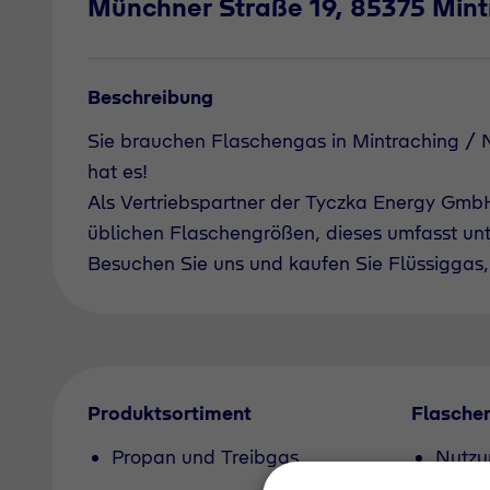
Münchner Straße 19, 85375 Mint
Beschreibung
Sie brauchen Flaschengas in Mintraching /
hat es!
Als Vertriebspartner der Tyczka Energy GmbH 
üblichen Flaschengrößen, dieses umfasst un
Besuchen Sie uns und kaufen Sie Flüssiggas, 
Produktsortiment
Flasche
Propan und Treibgas
Nutzu
Pfand