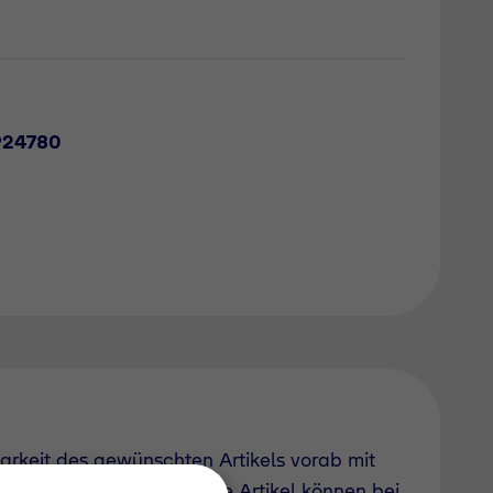
924780
barkeit des gewünschten Artikels vorab mit
uch derzeit nicht geführte Artikel können bei