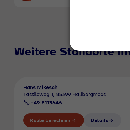
Weitere Standorte i
Hans Mikesch
Tassiloweg 1, 85399 Hallbergmoos
+49 8113646
Route berechnen
Details