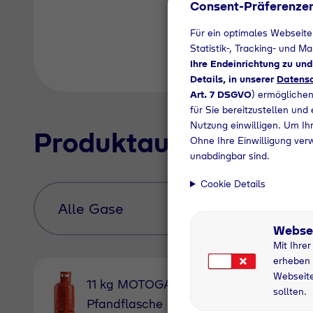
Consent-Präferenze
Für ein optimales Webseite
Statistik-, Tracking- und M
Ihre Endeinrichtung zu un
Details, in unserer
Datensc
Art. 7 DSGVO
) ermöglichen
für Sie bereitzustellen und
Nutzung einwilligen. Um Ihr
Produktauswahl
Ohne Ihre Einwilligung ver
unabdingbar sind.
Cookie Details
Webse
Mit Ihre
erheben 
Webseite
11 kg MOTOGAS
11 kg
sollten.
Pfandflasche
Pfandfl