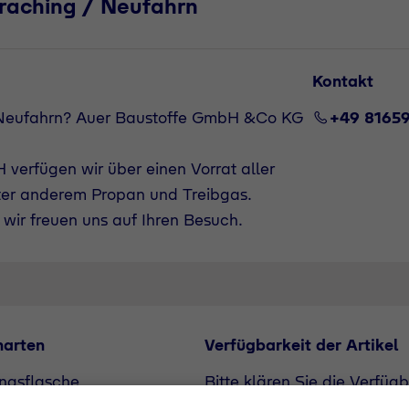
raching / Neufahrn
Kontakt
 Neufahrn? Auer Baustoffe GmbH &Co KG
+49 8165
verfügen wir über einen Vorrat aller
ter anderem Propan und Treibgas.
wir freuen uns auf Ihren Besuch.
narten
Verfügbarkeit der Artikel
ngsflasche
Bitte klären Sie die Verfüg
flasche
unserem Vertriebspartner. A