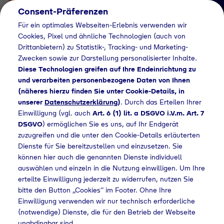
Consent-Präferenzen
Für ein optimales Webseiten-Erlebnis verwenden wir
Cookies, Pixel und ähnliche Technologien (auch von
Drittanbietern) zu Statistik-, Tracking- und Marketing-
Zwecken sowie zur Darstellung personalisierter Inhalte.
Diese Technologien greifen auf Ihre Endeinrichtung zu
und verarbeiten personenbezogene Daten von Ihnen
(näheres hierzu finden Sie unter Cookie-Details, in
Händlersuche
unserer
Datenschutzerklärung
)
. Durch das Erteilen Ihrer
Flaschengas bei Auer
Einwilligung (vgl. auch
Art. 6 (1) lit. a DSGVO i.V.m. Art. 7
DSGVO
) ermöglichen Sie es uns, auf Ihr Endgerät
Baustoffe GmbH &
zuzugreifen und die unter den Cookie-Details erläuterten
Dienste für Sie bereitzustellen und einzusetzen. Sie
Co. KG kaufen
können hier auch die genannten Dienste individuell
auswählen und einzeln in die Nutzung einwilligen. Um Ihre
erteilte Einwilligung jederzeit zu widerrufen, nutzen Sie
bitte den Button „Cookies“ im Footer. Ohne Ihre
rsuche
Flaschengas bei Auer Baustoffe GmbH & Co. KG kaufen
Einwilligung verwenden wir nur technisch erforderliche
(notwendige) Dienste, die für den Betrieb der Webseite
unabdingbar sind.