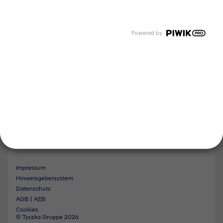
Tyczka Hydrogen
Tyczka Air Gases
Tyczka Trading
Powered by
Folgen Sie uns
Kontakt
Notdienst
Vertrag widerrufen
Impressum
Hinweisgebersystem
Datenschutz
AGB | AEB
Cookies
© Tyczka Gruppe 2026