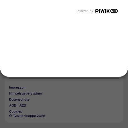
Tyczka Air Gases
Tyczka Trading
Powered by
Folgen Sie uns
Kontakt
Notdienst
Vertrag widerrufen
Impressum
Hinweisgebersystem
Datenschutz
AGB | AEB
Cookies
© Tyczka Gruppe 2026