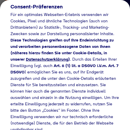
Consent-Präferenzen
Für ein optimales Webseiten-Erlebnis verwenden wir
Cookies, Pixel und ähnliche Technologien (auch von
Drittanbietern) zu Statistik-, Tracking- und Marketing-
Zwecken sowie zur Darstellung personalisierter Inhalte.
Diese Technologien greifen auf Ihre Endeinrichtung zu
und verarbeiten personenbezogene Daten von Ihnen
(näheres hierzu finden Sie unter Cookie-Details, in
Händlersuche
unserer
Datenschutzerklärung
)
. Durch das Erteilen Ihrer
Flaschengas bei
Einwilligung (vgl. auch
Art. 6 (1) lit. a DSGVO i.V.m. Art. 7
DSGVO
) ermöglichen Sie es uns, auf Ihr Endgerät
August Rüsenberg
zuzugreifen und die unter den Cookie-Details erläuterten
Dienste für Sie bereitzustellen und einzusetzen. Sie
GmbH & Co. KG
können hier auch die genannten Dienste individuell
kaufen
auswählen und einzeln in die Nutzung einwilligen. Um Ihre
erteilte Einwilligung jederzeit zu widerrufen, nutzen Sie
bitte den Button „Cookies“ im Footer. Ohne Ihre
Einwilligung verwenden wir nur technisch erforderliche
(notwendige) Dienste, die für den Betrieb der Webseite
che
Flaschengas bei August Rüsenberg GmbH & Co. KG kaufen
unabdingbar sind.