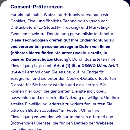
Consent-Präferenzen
Für ein optimales Webseiten-Erlebnis verwenden wir
Cookies, Pixel und ähnliche Technologien (auch von
Drittanbietern) zu Statistik-, Tracking- und Marketing-
Zwecken sowie zur Darstellung personalisierter Inhalte.
Diese Technologien greifen auf Ihre Endeinrichtung zu
und verarbeiten personenbezogene Daten von Ihnen
(näheres hierzu finden Sie unter Cookie-Details, in
Händlersuche
unserer
Datenschutzerklärung
)
. Durch das Erteilen Ihrer
Flaschengas bei B9
Einwilligung (vgl. auch
Art. 6 (1) lit. a DSGVO i.V.m. Art. 7
DSGVO
) ermöglichen Sie es uns, auf Ihr Endgerät
Baumaschinen
zuzugreifen und die unter den Cookie-Details erläuterten
Dienste für Sie bereitzustellen und einzusetzen. Sie
kaufen
können hier auch die genannten Dienste individuell
auswählen und einzeln in die Nutzung einwilligen. Um Ihre
erteilte Einwilligung jederzeit zu widerrufen, nutzen Sie
bitte den Button „Cookies“ im Footer. Ohne Ihre
Home
Händlersuche
Flaschengas bei B9 Baumaschinen kaufen
Einwilligung verwenden wir nur technisch erforderliche
(notwendige) Dienste, die für den Betrieb der Webseite
unabdingbar sind.