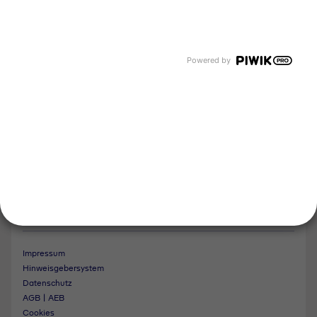
Tyczka Group
Tyczka Hydrogen
Tyczka Air Gases
Tyczka Trading
Powered by
Folgen Sie uns
Kontakt
Notdienst
Vertrag widerrufen
Impressum
Hinweisgebersystem
Datenschutz
AGB | AEB
Cookies