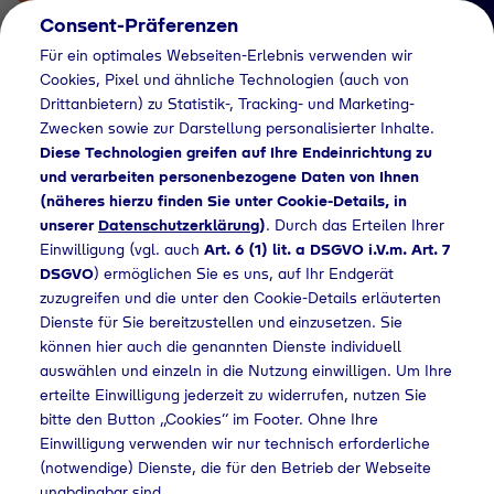
Consent-Präferenzen
Für ein optimales Webseiten-Erlebnis verwenden wir
Cookies, Pixel und ähnliche Technologien (auch von
Drittanbietern) zu Statistik-, Tracking- und Marketing-
Zwecken sowie zur Darstellung personalisierter Inhalte.
Diese Technologien greifen auf Ihre Endeinrichtung zu
und verarbeiten personenbezogene Daten von Ihnen
(näheres hierzu finden Sie unter Cookie-Details, in
Händlersuche
unserer
Datenschutzerklärung
)
. Durch das Erteilen Ihrer
Flaschengas bei BAG
Einwilligung (vgl. auch
Art. 6 (1) lit. a DSGVO i.V.m. Art. 7
DSGVO
) ermöglichen Sie es uns, auf Ihr Endgerät
Allgäu-
zuzugreifen und die unter den Cookie-Details erläuterten
Dienste für Sie bereitzustellen und einzusetzen. Sie
Oberschwaben eG
können hier auch die genannten Dienste individuell
kaufen
auswählen und einzeln in die Nutzung einwilligen. Um Ihre
erteilte Einwilligung jederzeit zu widerrufen, nutzen Sie
bitte den Button „Cookies“ im Footer. Ohne Ihre
Einwilligung verwenden wir nur technisch erforderliche
(notwendige) Dienste, die für den Betrieb der Webseite
lersuche
Flaschengas bei BAG Allgäu-Oberschwaben eG kaufen
unabdingbar sind.