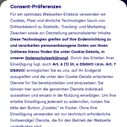
Consent-Präferenzen
Für ein optimales Webseiten-Erlebnis verwenden wir
Cookies, Pixel und ähnliche Technologien (auch von
Drittanbietern) zu Statistik-, Tracking- und Marketing-
Zwecken sowie zur Darstellung personalisierter Inhalte.
Diese Technologien greifen auf Ihre Endeinrichtung zu
und verarbeiten personenbezogene Daten von Ihnen
(näheres hierzu finden Sie unter Cookie-Details, in
Händlersuche
unserer
Datenschutzerklärung
)
. Durch das Erteilen Ihrer
Flaschengas bei
Einwilligung (vgl. auch
Art. 6 (1) lit. a DSGVO i.V.m. Art. 7
DSGVO
) ermöglichen Sie es uns, auf Ihr Endgerät
Batzner Handels
zuzugreifen und die unter den Cookie-Details erläuterten
Dienste für Sie bereitzustellen und einzusetzen. Sie
GmbH kaufen
können hier auch die genannten Dienste individuell
auswählen und einzeln in die Nutzung einwilligen. Um Ihre
erteilte Einwilligung jederzeit zu widerrufen, nutzen Sie
bitte den Button „Cookies“ im Footer. Ohne Ihre
e
Händlersuche
Flaschengas bei Batzner Handels GmbH kaufen
Einwilligung verwenden wir nur technisch erforderliche
(notwendige) Dienste, die für den Betrieb der Webseite
unabdingbar sind.