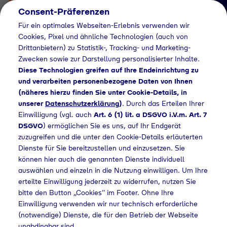
Consent-Präferenzen
Für ein optimales Webseiten-Erlebnis verwenden wir
Cookies, Pixel und ähnliche Technologien (auch von
Drittanbietern) zu Statistik-, Tracking- und Marketing-
Zwecken sowie zur Darstellung personalisierter Inhalte.
Diese Technologien greifen auf Ihre Endeinrichtung zu
und verarbeiten personenbezogene Daten von Ihnen
(näheres hierzu finden Sie unter Cookie-Details, in
Händlersuche
unserer
Datenschutzerklärung
)
. Durch das Erteilen Ihrer
Flaschengas bei
Einwilligung (vgl. auch
Art. 6 (1) lit. a DSGVO i.V.m. Art. 7
DSGVO
) ermöglichen Sie es uns, auf Ihr Endgerät
Bauhaus Schwaben
zuzugreifen und die unter den Cookie-Details erläuterten
Dienste für Sie bereitzustellen und einzusetzen. Sie
GmbH & Co.KG
können hier auch die genannten Dienste individuell
kaufen
auswählen und einzeln in die Nutzung einwilligen. Um Ihre
erteilte Einwilligung jederzeit zu widerrufen, nutzen Sie
bitte den Button „Cookies“ im Footer. Ohne Ihre
Einwilligung verwenden wir nur technisch erforderliche
(notwendige) Dienste, die für den Betrieb der Webseite
uche
Flaschengas bei Bauhaus Schwaben GmbH & Co.KG kaufen
unabdingbar sind.