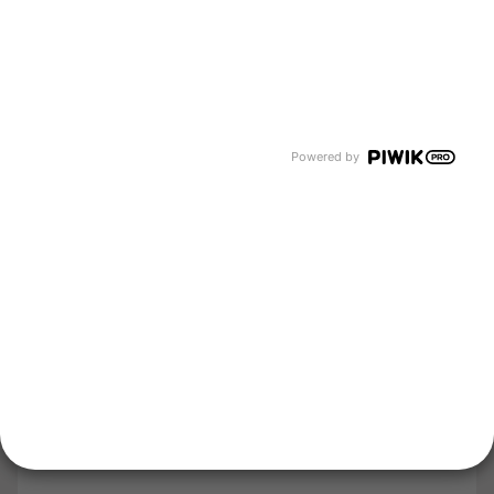
Kommunale Lösungen entdecken
Flüssiggas auf Baustellen
Unternehmen
Über uns
Newsroom
Karriere
Events und Termine
Powered by
Unsere Bereiche
Tyczka Group
Tyczka Hydrogen
Tyczka Air Gases
Tyczka Trading
Folgen Sie uns
Kontakt
Notdienst
Vertrag widerrufen