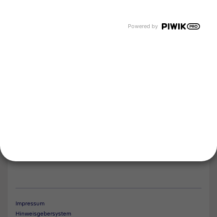
Karriere
Events und Termine
Unsere Bereiche
Powered by
Tyczka Group
Tyczka Hydrogen
Tyczka Air Gases
Tyczka Trading
Folgen Sie uns
Kontakt
Notdienst
Vertrag widerrufen
Impressum
Hinweisgebersystem