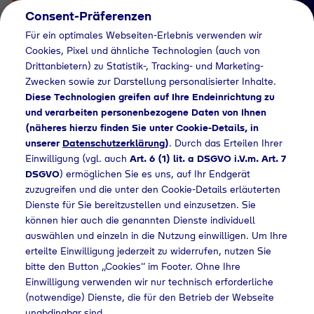
Consent-Präferenzen
Für ein optimales Webseiten-Erlebnis verwenden wir
Cookies, Pixel und ähnliche Technologien (auch von
Drittanbietern) zu Statistik-, Tracking- und Marketing-
Zwecken sowie zur Darstellung personalisierter Inhalte.
Diese Technologien greifen auf Ihre Endeinrichtung zu
und verarbeiten personenbezogene Daten von Ihnen
(näheres hierzu finden Sie unter Cookie-Details, in
Händlersuche
unserer
Datenschutzerklärung
)
. Durch das Erteilen Ihrer
Flaschengas bei
Einwilligung (vgl. auch
Art. 6 (1) lit. a DSGVO i.V.m. Art. 7
DSGVO
) ermöglichen Sie es uns, auf Ihr Endgerät
Bauhaus Sued GmbH
zuzugreifen und die unter den Cookie-Details erläuterten
Dienste für Sie bereitzustellen und einzusetzen. Sie
& Co.KG kaufen
können hier auch die genannten Dienste individuell
auswählen und einzeln in die Nutzung einwilligen. Um Ihre
erteilte Einwilligung jederzeit zu widerrufen, nutzen Sie
bitte den Button „Cookies“ im Footer. Ohne Ihre
ersuche
Flaschengas bei Bauhaus Sued GmbH & Co.KG kaufen
Einwilligung verwenden wir nur technisch erforderliche
(notwendige) Dienste, die für den Betrieb der Webseite
unabdingbar sind.