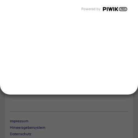
Events und Termine
Unsere Bereiche
Powered by
Tyczka Group
Tyczka Hydrogen
Tyczka Air Gases
Tyczka Trading
Folgen Sie uns
Kontakt
Notdienst
Vertrag widerrufen
Impressum
Hinweisgebersystem
Datenschutz