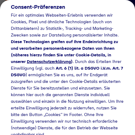
Consent-Präferenzen
Für ein optimales Webseiten-Erlebnis verwenden wir
Cookies, Pixel und ähnliche Technologien (auch von
Drittanbietern) zu Statistik-, Tracking- und Marketing-
Zwecken sowie zur Darstellung personalisierter Inhalte.
Diese Technologien greifen auf Ihre Endeinrichtung zu
und verarbeiten personenbezogene Daten von Ihnen
(näheres hierzu finden Sie unter Cookie-Details, in
Händlersuche
unserer
Datenschutzerklärung
)
. Durch das Erteilen Ihrer
Flaschengas bei
Einwilligung (vgl. auch
Art. 6 (1) lit. a DSGVO i.V.m. Art. 7
DSGVO
) ermöglichen Sie es uns, auf Ihr Endgerät
Bauhaus West GmbH
zuzugreifen und die unter den Cookie-Details erläuterten
Dienste für Sie bereitzustellen und einzusetzen. Sie
& Co.KG kaufen
können hier auch die genannten Dienste individuell
auswählen und einzeln in die Nutzung einwilligen. Um Ihre
erteilte Einwilligung jederzeit zu widerrufen, nutzen Sie
bitte den Button „Cookies“ im Footer. Ohne Ihre
ersuche
Flaschengas bei Bauhaus West GmbH & Co.KG kaufen
Einwilligung verwenden wir nur technisch erforderliche
(notwendige) Dienste, die für den Betrieb der Webseite
unabdingbar sind.