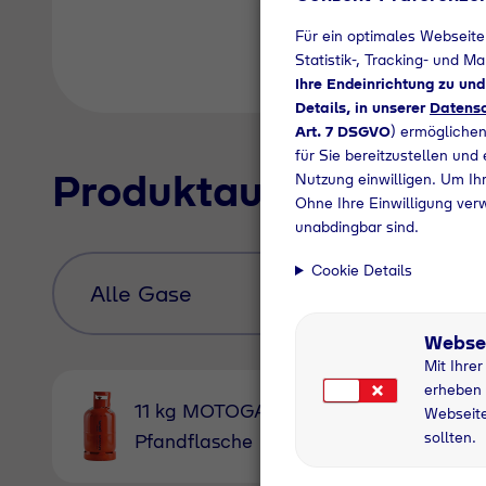
Für ein optimales Webseite
Statistik-, Tracking- und M
Ihre Endeinrichtung zu un
Details, in unserer
Datensc
Art. 7 DSGVO
) ermöglichen
für Sie bereitzustellen und
Produktauswahl
Nutzung einwilligen. Um Ihr
Ohne Ihre Einwilligung ver
unabdingbar sind.
Cookie Details
Webse
Mit Ihre
erheben 
11 kg MOTOGAS
11 kg Nu
Webseite
sollten.
Pfandflasche
grau