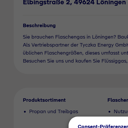
Elbingstraße 2, 49624 Löningen
Beschreibung
Sie brauchen Flaschengas in Löningen? Ba
Als Vertriebspartner der Tyczka Energy GmbH 
üblichen Flaschengrößen, dieses umfasst un
Besuchen Sie uns und kaufen Sie Flüssiggas, 
Produktsortiment
Flasche
Propan und Treibgas
Nutzu
Pfand
Consent-Präferenze