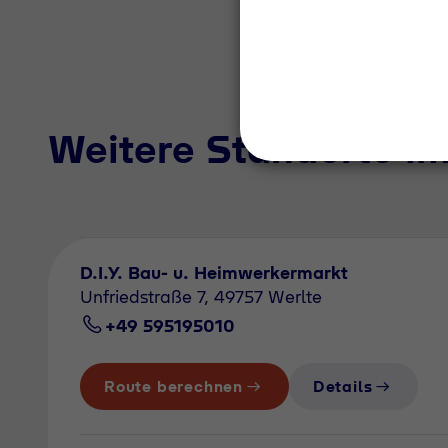
Weitere Standorte i
D.I.Y. Bau- u. Heimwerkermarkt
Unfriedstraße 7, 49757 Werlte
+49 595195010
Route berechnen
Details