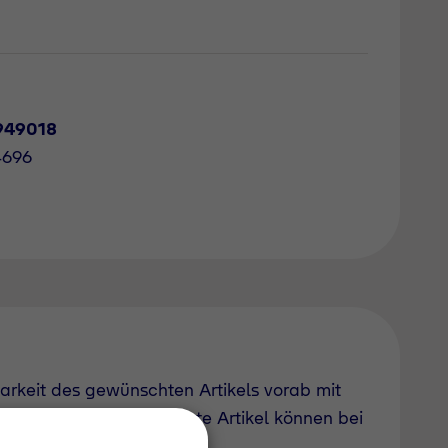
949018
4696
barkeit des gewünschten Artikels vorab mit
uch derzeit nicht geführte Artikel können bei