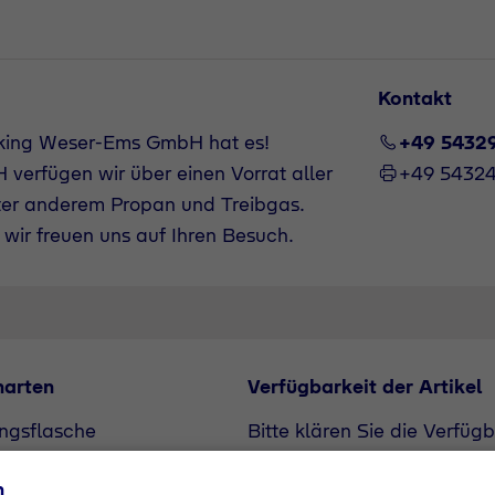
Kontakt
uking Weser-Ems GmbH hat es!
+49 5432
verfügen wir über einen Vorrat aller
+49 5432
ter anderem Propan und Treibgas.
wir freuen uns auf Ihren Besuch.
narten
Verfügbarkeit der Artikel
ngsflasche
Bitte klären Sie die Verfüg
flasche
unserem Vertriebspartner. A
n
Bedarf angefragt werden.