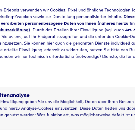
n-Erlebnis verwenden wir Cookies, Pixel und ähnliche Technologien (a
+49 5432949018
arketing-Zwecken sowie zur Darstellung personalisierter Inhalte.
Diese
d verarbeiten personenbezogene Daten von Ihnen (näheres hierzu fin
hutzerklärung
)
. Durch das Erteilen Ihrer Einwilligung (vgl. auch
Art. 
 Sie es uns, auf Ihr Endgerät zuzugreifen und die unter den Cookie-De
 einzusetzen. Sie können hier auch die genannten Dienste individuell a
e erteilte Einwilligung jederzeit zu widerrufen, nutzen Sie bitte den B
wenden wir nur technisch erforderliche (notwendige) Dienste, die für 
itenanalyse
r Einwilligung geben Sie uns die Möglichkeit, Daten über Ihren Besuch
und hierzu Analyse-Cookies einzusetzen. Diese Daten helfen uns dabei
tzung
11 kg
n genutzt werden: Was funktioniert, was möglicherweise defekt ist u
Pfandflasche