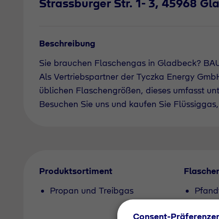
Strassburger Str. 1- 3, 45968 G
Beschreibung
Sie brauchen Flaschengas in Gladbeck? BA
Als Vertriebspartner der Tyczka Energy GmbH 
üblichen Flaschengrößen, dieses umfasst un
Besuchen Sie uns und kaufen Sie Flüssiggas, 
Produktsortiment
Flasche
Propan und Treibgas
Pfand
Consent-Präferenze