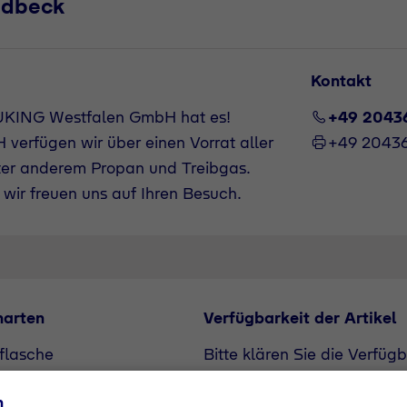
ladbeck
Kontakt
UKING Westfalen GmbH hat es!
+49 2043
verfügen wir über einen Vorrat aller
+49 2043
ter anderem Propan und Treibgas.
wir freuen uns auf Ihren Besuch.
narten
Verfügbarkeit der Artikel
flasche
Bitte klären Sie die Verfüg
unserem Vertriebspartner. A
n
Bedarf angefragt werden.