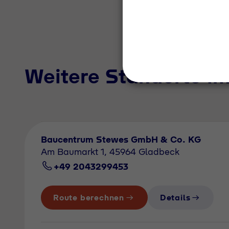
Weitere Standorte i
Baucentrum Stewes GmbH & Co. KG
Am Baumarkt 1, 45964 Gladbeck
+49 2043299453
Route berechnen
Details