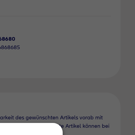
68680
6868685
barkeit des gewünschten Artikels vorab mit
uch derzeit nicht geführte Artikel können bei