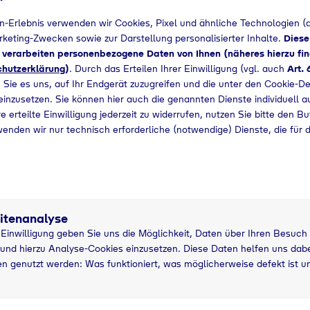
n-Erlebnis verwenden wir Cookies, Pixel und ähnliche Technologien (a
+49 204368680
arketing-Zwecken sowie zur Darstellung personalisierter Inhalte.
Diese
d verarbeiten personenbezogene Daten von Ihnen (näheres hierzu fin
hutzerklärung
)
. Durch das Erteilen Ihrer Einwilligung (vgl. auch
Art. 
 Sie es uns, auf Ihr Endgerät zuzugreifen und die unter den Cookie-De
 einzusetzen. Sie können hier auch die genannten Dienste individuell a
e erteilte Einwilligung jederzeit zu widerrufen, nutzen Sie bitte den B
wenden wir nur technisch erforderliche (notwendige) Dienste, die für 
itenanalyse
r Einwilligung geben Sie uns die Möglichkeit, Daten über Ihren Besuch
und hierzu Analyse-Cookies einzusetzen. Diese Daten helfen uns dabei
5 kg
n genutzt werden: Was funktioniert, was möglicherweise defekt ist u
sche
Pfandflasche