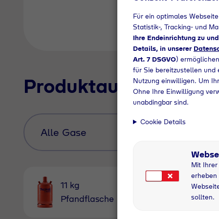
Für ein optimales Webseite
Statistik-, Tracking- und M
Ihre Endeinrichtung zu un
Details, in unserer
Datensc
Art. 7 DSGVO
) ermöglichen
für Sie bereitzustellen und
Produktauswahl
Nutzung einwilligen. Um Ihr
Ohne Ihre Einwilligung ver
unabdingbar sind.
Cookie Details
Webse
Mit Ihre
erheben 
11 kg
33 kg
Webseite
sollten.
Pfandflasche
Pfandfla