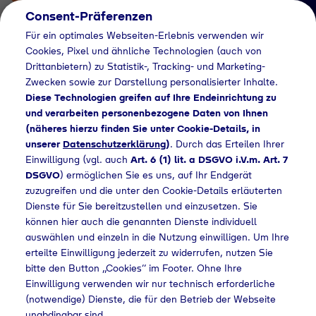
Consent-Präferenzen
Für ein optimales Webseiten-Erlebnis verwenden wir
Cookies, Pixel und ähnliche Technologien (auch von
Drittanbietern) zu Statistik-, Tracking- und Marketing-
Zwecken sowie zur Darstellung personalisierter Inhalte.
Diese Technologien greifen auf Ihre Endeinrichtung zu
und verarbeiten personenbezogene Daten von Ihnen
(näheres hierzu finden Sie unter Cookie-Details, in
Händlersuche
unserer
Datenschutzerklärung
)
. Durch das Erteilen Ihrer
Flaschengas bei
Einwilligung (vgl. auch
Art. 6 (1) lit. a DSGVO i.V.m. Art. 7
DSGVO
) ermöglichen Sie es uns, auf Ihr Endgerät
Baustoffe Schlemmer
zuzugreifen und die unter den Cookie-Details erläuterten
Dienste für Sie bereitzustellen und einzusetzen. Sie
kaufen
können hier auch die genannten Dienste individuell
auswählen und einzeln in die Nutzung einwilligen. Um Ihre
erteilte Einwilligung jederzeit zu widerrufen, nutzen Sie
bitte den Button „Cookies“ im Footer. Ohne Ihre
e
Händlersuche
Flaschengas bei Baustoffe Schlemmer kaufen
Einwilligung verwenden wir nur technisch erforderliche
(notwendige) Dienste, die für den Betrieb der Webseite
unabdingbar sind.