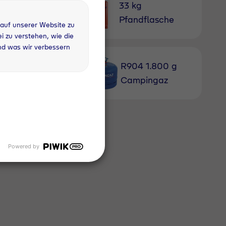
1 kg
33 kg
fandflasche
Pfandflasche
 auf unserer Website zu
 zu verstehen, wie die
nd was wir verbessern
gon 4.6; Typ 20;
R904 1.800 g
2m³
Campingaz
con 18; Typ 20;
8m³
Powered by