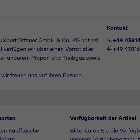
Kontakt
uXpert Dittmer GmbH & Co. KG hat es!
+49 4381
verfügen wir über einen Vorrat aller
+49 43816
ter anderem Propan und Treibgas sowie
wir freuen uns auf Ihren Besuch.
narten
Verfügbarkeit der Artikel
len Kaufflasche
Bitte klären Sie die Verfüg
ingaz
unserem Vertriebspartner. A