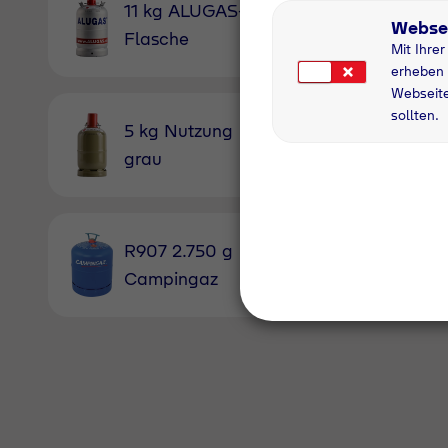
11 kg ALUGAS-
11 kg 
Webse
Flasche
Pfandfl
Mit Ihre
erheben 
Webseite
sollten.
5 kg Nutzung
Acetylen 
grau
20; 3,1 kg
R907 2.750 g
Sauerstoff
Campingaz
20; 4,3m³