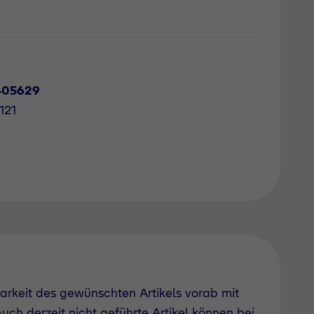
405629
121
barkeit des gewünschten Artikels vorab mit
uch derzeit nicht geführte Artikel können bei