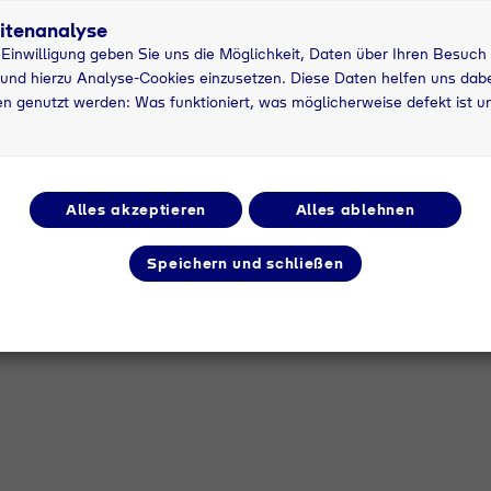
MOTOGAS
11 kg Nutzung
1
itenanalyse
asche
grau
P
r Einwilligung geben Sie uns die Möglichkeit, Daten über Ihren Besuch
und hierzu Analyse-Cookies einzusetzen. Diese Daten helfen uns dabei
n genutzt werden: Was funktioniert, was möglicherweise defekt ist u
2.0; Typ
Argon 4.6; Typ 10;
Ar
2,1m³
4,
Alles akzeptieren
Alles ablehnen
Speichern und schließen
 2.5; Typ
Tycon 18; Typ 10;
Ty
2,4m³
4,