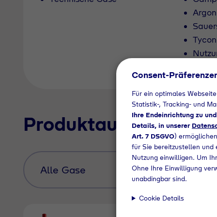
Argon
Sauer
Tycon
Nutzu
Pfand
Consent-Präferenze
Für ein optimales Webseite
Statistik-, Tracking- und M
Ihre Endeinrichtung zu un
Produktauswahl
Details, in unserer
Datensc
Art. 7 DSGVO
) ermöglichen
für Sie bereitzustellen und
Nutzung einwilligen. Um Ihr
Ohne Ihre Einwilligung ver
unabdingbar sind.
Cookie Details