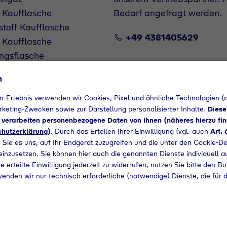
 Kaufflasche
Bedarf angefragt werden.
stoff Kaufflasche
+49 4381405629
 Kaufflasche
ngsflasche
flasche
n
n-Erlebnis verwenden wir Cookies, Pixel und ähnliche Technologien (a
arketing-Zwecken sowie zur Darstellung personalisierter Inhalte.
Diese
d verarbeiten personenbezogene Daten von Ihnen (näheres hierzu fin
hutzerklärung
)
. Durch das Erteilen Ihrer Einwilligung (vgl. auch
Art. 
 Sie es uns, auf Ihr Endgerät zuzugreifen und die unter den Cookie-De
 einzusetzen. Sie können hier auch die genannten Dienste individuell a
e erteilte Einwilligung jederzeit zu widerrufen, nutzen Sie bitte den B
wenden wir nur technisch erforderliche (notwendige) Dienste, die für 