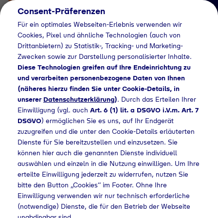
Consent-Präferenzen
Für ein optimales Webseiten-Erlebnis verwenden wir
Cookies, Pixel und ähnliche Technologien (auch von
Drittanbietern) zu Statistik-, Tracking- und Marketing-
Zwecken sowie zur Darstellung personalisierter Inhalte.
Diese Technologien greifen auf Ihre Endeinrichtung zu
und verarbeiten personenbezogene Daten von Ihnen
(näheres hierzu finden Sie unter Cookie-Details, in
Händlersuche
unserer
Datenschutzerklärung
)
. Durch das Erteilen Ihrer
Flaschengas bei
Einwilligung (vgl. auch
Art. 6 (1) lit. a DSGVO i.V.m. Art. 7
DSGVO
) ermöglichen Sie es uns, auf Ihr Endgerät
Baywa AG kaufen
zuzugreifen und die unter den Cookie-Details erläuterten
Dienste für Sie bereitzustellen und einzusetzen. Sie
können hier auch die genannten Dienste individuell
auswählen und einzeln in die Nutzung einwilligen. Um Ihre
Home
Händlersuche
Flaschengas bei Baywa AG kaufen
erteilte Einwilligung jederzeit zu widerrufen, nutzen Sie
bitte den Button „Cookies“ im Footer. Ohne Ihre
Einwilligung verwenden wir nur technisch erforderliche
(notwendige) Dienste, die für den Betrieb der Webseite
unabdingbar sind.