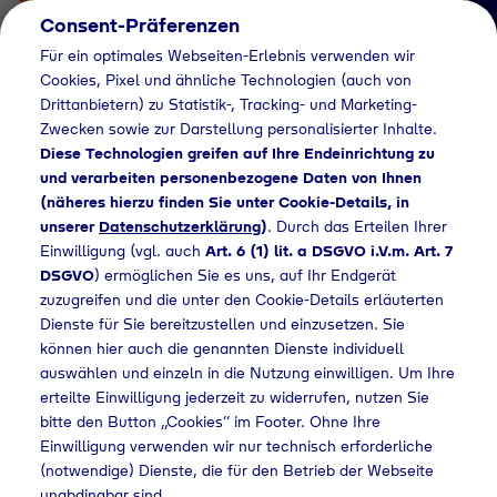
Consent-Präferenzen
Für ein optimales Webseiten-Erlebnis verwenden wir
Cookies, Pixel und ähnliche Technologien (auch von
Drittanbietern) zu Statistik-, Tracking- und Marketing-
Zwecken sowie zur Darstellung personalisierter Inhalte.
Diese Technologien greifen auf Ihre Endeinrichtung zu
und verarbeiten personenbezogene Daten von Ihnen
(näheres hierzu finden Sie unter Cookie-Details, in
Händlersuche
unserer
Datenschutzerklärung
)
. Durch das Erteilen Ihrer
Flaschengas bei
Einwilligung (vgl. auch
Art. 6 (1) lit. a DSGVO i.V.m. Art. 7
DSGVO
) ermöglichen Sie es uns, auf Ihr Endgerät
BayWa AG kaufen
zuzugreifen und die unter den Cookie-Details erläuterten
Dienste für Sie bereitzustellen und einzusetzen. Sie
können hier auch die genannten Dienste individuell
auswählen und einzeln in die Nutzung einwilligen. Um Ihre
Home
Händlersuche
Flaschengas bei BayWa AG kaufen
erteilte Einwilligung jederzeit zu widerrufen, nutzen Sie
bitte den Button „Cookies“ im Footer. Ohne Ihre
Einwilligung verwenden wir nur technisch erforderliche
(notwendige) Dienste, die für den Betrieb der Webseite
unabdingbar sind.