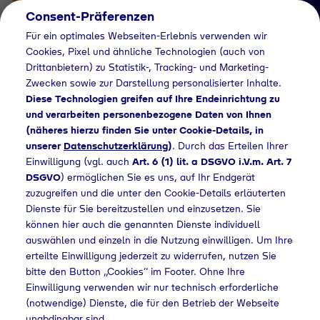
Consent-Präferenzen
Für ein optimales Webseiten-Erlebnis verwenden wir
Cookies, Pixel und ähnliche Technologien (auch von
Drittanbietern) zu Statistik-, Tracking- und Marketing-
Zwecken sowie zur Darstellung personalisierter Inhalte.
Diese Technologien greifen auf Ihre Endeinrichtung zu
und verarbeiten personenbezogene Daten von Ihnen
(näheres hierzu finden Sie unter Cookie-Details, in
Händlersuche
unserer
Datenschutzerklärung
)
. Durch das Erteilen Ihrer
Flaschengas bei
Einwilligung (vgl. auch
Art. 6 (1) lit. a DSGVO i.V.m. Art. 7
DSGVO
) ermöglichen Sie es uns, auf Ihr Endgerät
BayWa AG kaufen
zuzugreifen und die unter den Cookie-Details erläuterten
Dienste für Sie bereitzustellen und einzusetzen. Sie
können hier auch die genannten Dienste individuell
auswählen und einzeln in die Nutzung einwilligen. Um Ihre
Home
Händlersuche
Flaschengas bei BayWa AG kaufen
erteilte Einwilligung jederzeit zu widerrufen, nutzen Sie
bitte den Button „Cookies“ im Footer. Ohne Ihre
Einwilligung verwenden wir nur technisch erforderliche
(notwendige) Dienste, die für den Betrieb der Webseite
unabdingbar sind.