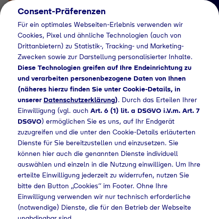
Consent-Präferenzen
Für ein optimales Webseiten-Erlebnis verwenden wir
Cookies, Pixel und ähnliche Technologien (auch von
Drittanbietern) zu Statistik-, Tracking- und Marketing-
Zwecken sowie zur Darstellung personalisierter Inhalte.
Diese Technologien greifen auf Ihre Endeinrichtung zu
und verarbeiten personenbezogene Daten von Ihnen
(näheres hierzu finden Sie unter Cookie-Details, in
Händlersuche
unserer
Datenschutzerklärung
)
. Durch das Erteilen Ihrer
Flaschengas bei
Einwilligung (vgl. auch
Art. 6 (1) lit. a DSGVO i.V.m. Art. 7
DSGVO
) ermöglichen Sie es uns, auf Ihr Endgerät
Beinbrech GmbH &
zuzugreifen und die unter den Cookie-Details erläuterten
Dienste für Sie bereitzustellen und einzusetzen. Sie
Co.KG kaufen
können hier auch die genannten Dienste individuell
auswählen und einzeln in die Nutzung einwilligen. Um Ihre
erteilte Einwilligung jederzeit zu widerrufen, nutzen Sie
bitte den Button „Cookies“ im Footer. Ohne Ihre
ändlersuche
Flaschengas bei Beinbrech GmbH & Co.KG kaufen
Einwilligung verwenden wir nur technisch erforderliche
(notwendige) Dienste, die für den Betrieb der Webseite
unabdingbar sind.