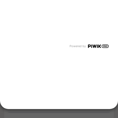
Über uns
Newsroom
Karriere
Events und Termine
Unsere Bereiche
Tyczka Group
Tyczka Hydrogen
Tyczka Air Gases
Tyczka Trading
Powered by
Folgen Sie uns
Kontakt
Notdienst
Vertrag widerrufen