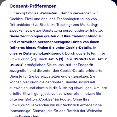
Consent-Präferenzen
Für ein optimales Webseiten-Erlebnis verwenden wir
Cookies, Pixel und ähnliche Technologien (auch von
Drittanbietern) zu Statistik-, Tracking- und Marketing-
Zwecken sowie zur Darstellung personalisierter Inhalte.
Diese Technologien greifen auf Ihre Endeinrichtung zu
und verarbeiten personenbezogene Daten von Ihnen
(näheres hierzu finden Sie unter Cookie-Details, in
Händlersuche
unserer
Datenschutzerklärung
)
. Durch das Erteilen Ihrer
Flaschengas bei BFT
Einwilligung (vgl. auch
Art. 6 (1) lit. a DSGVO i.V.m. Art. 7
DSGVO
) ermöglichen Sie es uns, auf Ihr Endgerät
Tankstelle kaufen
zuzugreifen und die unter den Cookie-Details erläuterten
Dienste für Sie bereitzustellen und einzusetzen. Sie
können hier auch die genannten Dienste individuell
auswählen und einzeln in die Nutzung einwilligen. Um Ihre
Home
Händlersuche
Flaschengas bei BFT Tankstelle kaufen
erteilte Einwilligung jederzeit zu widerrufen, nutzen Sie
bitte den Button „Cookies“ im Footer. Ohne Ihre
Einwilligung verwenden wir nur technisch erforderliche
(notwendige) Dienste, die für den Betrieb der Webseite
unabdingbar sind.