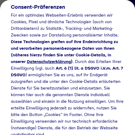
Consent-Präferenzen
Für ein optimales Webseiten-Erlebnis verwenden wir
Cookies, Pixel und ähnliche Technologien (auch von
Drittanbietern) zu Statistik-, Tracking- und Marketing-
Zwecken sowie zur Darstellung personalisierter Inhalte.
Diese Technologien greifen auf Ihre Endeinrichtung zu
und verarbeiten personenbezogene Daten von Ihnen
(näheres hierzu finden Sie unter Cookie-Details, in
Händlersuche
unserer
Datenschutzerklärung
)
. Durch das Erteilen Ihrer
Flaschengas bei
Einwilligung (vgl. auch
Art. 6 (1) lit. a DSGVO i.V.m. Art. 7
DSGVO
) ermöglichen Sie es uns, auf Ihr Endgerät
Bruno Grüneberg
zuzugreifen und die unter den Cookie-Details erläuterten
Dienste für Sie bereitzustellen und einzusetzen. Sie
Sanitär Anlagen
können hier auch die genannten Dienste individuell
kaufen
auswählen und einzeln in die Nutzung einwilligen. Um Ihre
erteilte Einwilligung jederzeit zu widerrufen, nutzen Sie
bitte den Button „Cookies“ im Footer. Ohne Ihre
Einwilligung verwenden wir nur technisch erforderliche
(notwendige) Dienste, die für den Betrieb der Webseite
uche
Flaschengas bei Bruno Grüneberg Sanitär Anlagen kaufen
unabdingbar sind.