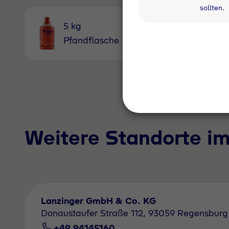
sollten.
5 kg
Pfandflasche
Weitere Standorte i
Lanzinger GmbH & Co. KG
Donaustaufer Straße 112, 93059 Regensburg
+49 94145160