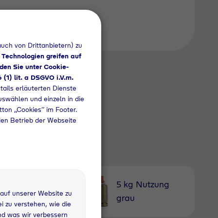
uch von Drittanbietern) zu
 Technologien greifen auf
den Sie unter Cookie-
6 (1) lit. a DSGVO i.V.m.
tails erläuterten Dienste
uswählen und einzeln in die
utton „Cookies“ im Footer.
den Betrieb der Webseite
3 kg
5 kg Nutzung
 auf unserer Website zu
fandflasche
grau
 zu verstehen, wie die
nd was wir verbessern