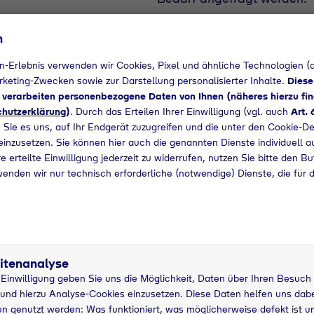
+49 9414660911
n
n-Erlebnis verwenden wir Cookies, Pixel und ähnliche Technologien (a
arketing-Zwecken sowie zur Darstellung personalisierter Inhalte.
Diese
d verarbeiten personenbezogene Daten von Ihnen (näheres hierzu fin
hutzerklärung
)
. Durch das Erteilen Ihrer Einwilligung (vgl. auch
Art. 
 Sie es uns, auf Ihr Endgerät zuzugreifen und die unter den Cookie-De
 einzusetzen. Sie können hier auch die genannten Dienste individuell a
e erteilte Einwilligung jederzeit zu widerrufen, nutzen Sie bitte den B
wenden wir nur technisch erforderliche (notwendige) Dienste, die für 
itenanalyse
19 kg Nutzung
3
r Einwilligung geben Sie uns die Möglichkeit, Daten über Ihren Besuch
asche
grau
P
und hierzu Analyse-Cookies einzusetzen. Diese Daten helfen uns dabei
n genutzt werden: Was funktioniert, was möglicherweise defekt ist u