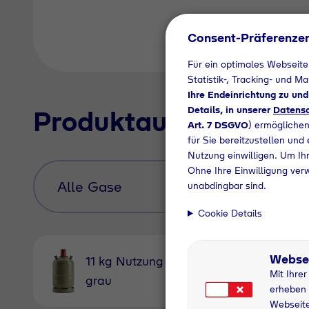
Consent-Präferenze
Für ein optimales Webseite
Statistik-, Tracking- und M
Ihre Endeinrichtung zu un
Details, in unserer
Datensc
Produktauswahl
Art. 7 DSGVO
) ermöglichen
für Sie bereitzustellen und
Nutzung einwilligen. Um Ihr
Ohne Ihre Einwilligung ver
unabdingbar sind.
Cookie Details
Webse
11 kg Nutzung
11 kg
Mit Ihre
grau
Pfandfl
erheben 
Webseite