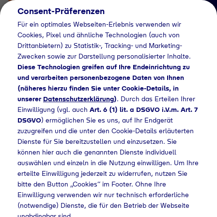
Consent-Präferenzen
Für ein optimales Webseiten-Erlebnis verwenden wir
Cookies, Pixel und ähnliche Technologien (auch von
Drittanbietern) zu Statistik-, Tracking- und Marketing-
Zwecken sowie zur Darstellung personalisierter Inhalte.
Diese Technologien greifen auf Ihre Endeinrichtung zu
und verarbeiten personenbezogene Daten von Ihnen
(näheres hierzu finden Sie unter Cookie-Details, in
Händlersuche
unserer
Datenschutzerklärung
)
. Durch das Erteilen Ihrer
Flaschengas bei
Einwilligung (vgl. auch
Art. 6 (1) lit. a DSGVO i.V.m. Art. 7
DSGVO
) ermöglichen Sie es uns, auf Ihr Endgerät
Daigfuss Baustoffe
zuzugreifen und die unter den Cookie-Details erläuterten
Dienste für Sie bereitzustellen und einzusetzen. Sie
GmbH kaufen
können hier auch die genannten Dienste individuell
auswählen und einzeln in die Nutzung einwilligen. Um Ihre
erteilte Einwilligung jederzeit zu widerrufen, nutzen Sie
bitte den Button „Cookies“ im Footer. Ohne Ihre
ändlersuche
Flaschengas bei Daigfuss Baustoffe GmbH kaufen
Einwilligung verwenden wir nur technisch erforderliche
(notwendige) Dienste, die für den Betrieb der Webseite
unabdingbar sind.