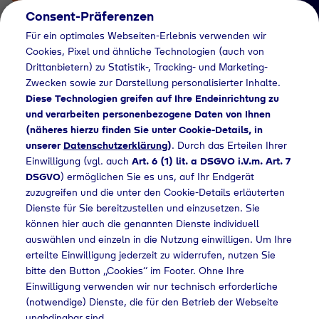
Consent-Präferenzen
Für ein optimales Webseiten-Erlebnis verwenden wir
Cookies, Pixel und ähnliche Technologien (auch von
Drittanbietern) zu Statistik-, Tracking- und Marketing-
Zwecken sowie zur Darstellung personalisierter Inhalte.
Diese Technologien greifen auf Ihre Endeinrichtung zu
und verarbeiten personenbezogene Daten von Ihnen
(näheres hierzu finden Sie unter Cookie-Details, in
Händlersuche
unserer
Datenschutzerklärung
)
. Durch das Erteilen Ihrer
Flaschengas bei DEG
Einwilligung (vgl. auch
Art. 6 (1) lit. a DSGVO i.V.m. Art. 7
DSGVO
) ermöglichen Sie es uns, auf Ihr Endgerät
Ehrenfriedersdorf
zuzugreifen und die unter den Cookie-Details erläuterten
Dienste für Sie bereitzustellen und einzusetzen. Sie
kaufen
können hier auch die genannten Dienste individuell
auswählen und einzeln in die Nutzung einwilligen. Um Ihre
erteilte Einwilligung jederzeit zu widerrufen, nutzen Sie
bitte den Button „Cookies“ im Footer. Ohne Ihre
Händlersuche
Flaschengas bei DEG Ehrenfriedersdorf kaufen
Einwilligung verwenden wir nur technisch erforderliche
(notwendige) Dienste, die für den Betrieb der Webseite
unabdingbar sind.