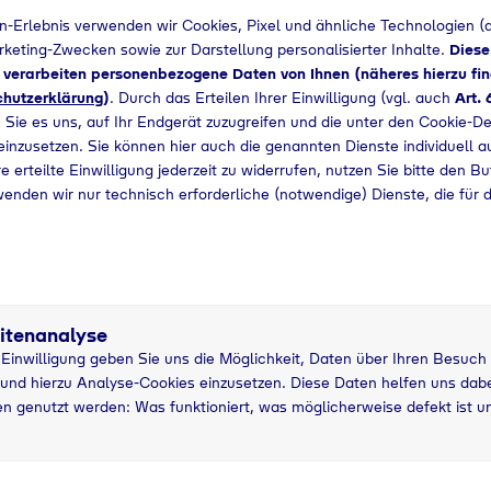
n-Erlebnis verwenden wir Cookies, Pixel und ähnliche Technologien (a
arketing-Zwecken sowie zur Darstellung personalisierter Inhalte.
Diese
d verarbeiten personenbezogene Daten von Ihnen (näheres hierzu fin
hutzerklärung
)
. Durch das Erteilen Ihrer Einwilligung (vgl. auch
Art. 
 Sie es uns, auf Ihr Endgerät zuzugreifen und die unter den Cookie-De
 einzusetzen. Sie können hier auch die genannten Dienste individuell a
e erteilte Einwilligung jederzeit zu widerrufen, nutzen Sie bitte den B
wenden wir nur technisch erforderliche (notwendige) Dienste, die für 
itenanalyse
r Einwilligung geben Sie uns die Möglichkeit, Daten über Ihren Besuch
5 kg Nutzung
5
und hierzu Analyse-Cookies einzusetzen. Diese Daten helfen uns dabei
asche
grau
P
n genutzt werden: Was funktioniert, was möglicherweise defekt ist u