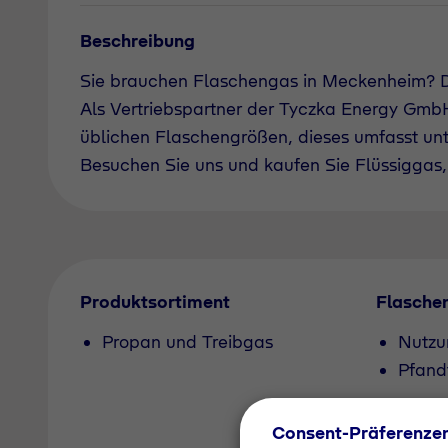
Beschreibung
Sie brauchen Flaschengas in Meckenheim? 
Als Vertriebspartner der Tyczka Energy GmbH 
üblichen Flaschengrößen, dieses umfasst un
Besuchen Sie uns und kaufen Sie Flüssiggas, 
Produktsortiment
Flasche
Propan und Treibgas
Nutzu
Pfand
Consent-Präferenze