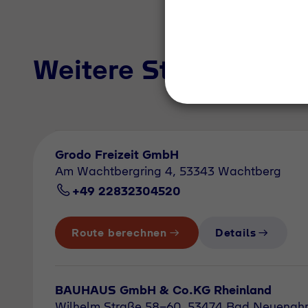
Weitere Standorte i
Grodo Freizeit GmbH
Am Wachtbergring 4, 53343 Wachtberg
+49 22832304520
Route berechnen
Details
BAUHAUS GmbH & Co.KG Rheinland
Wilhelm Straße 58-60, 53474 Bad Neuenahr