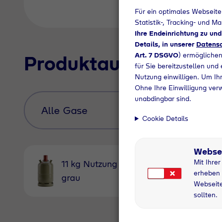
Für ein optimales Webseite
Statistik-, Tracking- und M
Ihre Endeinrichtung zu un
Details, in unserer
Datensc
Art. 7 DSGVO
) ermöglichen
Produktauswahl
für Sie bereitzustellen und
Nutzung einwilligen. Um Ihr
Ohne Ihre Einwilligung ver
unabdingbar sind.
Cookie Details
Webse
Mit Ihre
11 kg Nutzung
11 kg
erheben 
grau
Pfandfl
Webseite
sollten.