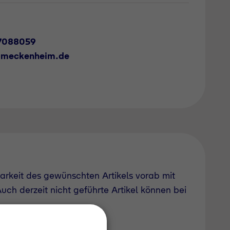
7088059
-meckenheim.de
barkeit des gewünschten Artikels vorab mit
uch derzeit nicht geführte Artikel können bei