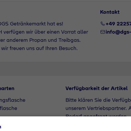
Kontakt
DGS Getränkemarkt hat es!
+49 2225
verfügen wir über einen Vorrat aller
info@dgs
ter anderem Propan und Treibgas.
wir freuen uns auf Ihren Besuch.
narten
Verfügbarkeit der Artikel
ngsflasche
Bitte klären Sie die Verfüg
flasche
unserem Vertriebspartner. A
Bedarf angefragt werden.
n
+49 22257088059