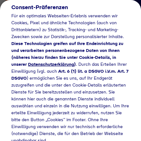
Consent-Präferenzen
Für ein optimales Webseiten-Erlebnis verwenden wir
Cookies, Pixel und ähnliche Technologien (auch von
Drittanbietern) zu Statistik-, Tracking- und Marketing-
Zwecken sowie zur Darstellung personalisierter Inhalte.
Diese Technologien greifen auf Ihre Endeinrichtung zu
und verarbeiten personenbezogene Daten von Ihnen
(näheres hierzu finden Sie unter Cookie-Details, in
Händlersuche
unserer
Datenschutzerklärung
)
. Durch das Erteilen Ihrer
Flaschengas bei
Einwilligung (vgl. auch
Art. 6 (1) lit. a DSGVO i.V.m. Art. 7
DSGVO
) ermöglichen Sie es uns, auf Ihr Endgerät
Elektro Rörig kaufen
zuzugreifen und die unter den Cookie-Details erläuterten
Dienste für Sie bereitzustellen und einzusetzen. Sie
können hier auch die genannten Dienste individuell
auswählen und einzeln in die Nutzung einwilligen. Um Ihre
Home
Händlersuche
Flaschengas bei Elektro Rörig kaufen
erteilte Einwilligung jederzeit zu widerrufen, nutzen Sie
bitte den Button „Cookies“ im Footer. Ohne Ihre
Einwilligung verwenden wir nur technisch erforderliche
(notwendige) Dienste, die für den Betrieb der Webseite
unabdingbar sind.