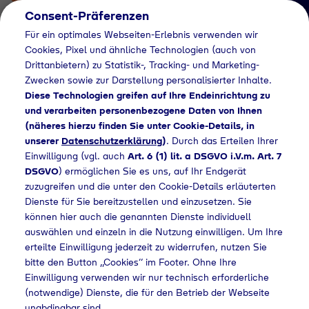
Consent-Präferenzen
Für ein optimales Webseiten-Erlebnis verwenden wir
Cookies, Pixel und ähnliche Technologien (auch von
Drittanbietern) zu Statistik-, Tracking- und Marketing-
Zwecken sowie zur Darstellung personalisierter Inhalte.
Diese Technologien greifen auf Ihre Endeinrichtung zu
und verarbeiten personenbezogene Daten von Ihnen
(näheres hierzu finden Sie unter Cookie-Details, in
Händlersuche
unserer
Datenschutzerklärung
)
. Durch das Erteilen Ihrer
Flaschengas bei Erich
Einwilligung (vgl. auch
Art. 6 (1) lit. a DSGVO i.V.m. Art. 7
DSGVO
) ermöglichen Sie es uns, auf Ihr Endgerät
Marks
zuzugreifen und die unter den Cookie-Details erläuterten
Dienste für Sie bereitzustellen und einzusetzen. Sie
Baustoffhandel
können hier auch die genannten Dienste individuell
GmbH kaufen
auswählen und einzeln in die Nutzung einwilligen. Um Ihre
erteilte Einwilligung jederzeit zu widerrufen, nutzen Sie
bitte den Button „Cookies“ im Footer. Ohne Ihre
Einwilligung verwenden wir nur technisch erforderliche
(notwendige) Dienste, die für den Betrieb der Webseite
che
Flaschengas bei Erich Marks Baustoffhandel GmbH kaufen
unabdingbar sind.