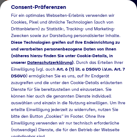
Consent-Präferenzen
Für ein optimales Webseiten-Erlebnis verwenden wir
Cookies, Pixel und ähnliche Technologien (auch von
Drittanbietern) zu Statistik-, Tracking- und Marketing-
Zwecken sowie zur Darstellung personalisierter Inhalte.
Diese Technologien greifen auf Ihre Endeinrichtung zu
und verarbeiten personenbezogene Daten von Ihnen
(näheres hierzu finden Sie unter Cookie-Details, in
Händlersuche
unserer
Datenschutzerklärung
)
. Durch das Erteilen Ihrer
Flaschengas bei
Einwilligung (vgl. auch
Art. 6 (1) lit. a DSGVO i.V.m. Art. 7
DSGVO
) ermöglichen Sie es uns, auf Ihr Endgerät
Getränkeland
zuzugreifen und die unter den Cookie-Details erläuterten
Dienste für Sie bereitzustellen und einzusetzen. Sie
Heidebrecht GmbH &
können hier auch die genannten Dienste individuell
Co. KG kaufen
auswählen und einzeln in die Nutzung einwilligen. Um Ihre
erteilte Einwilligung jederzeit zu widerrufen, nutzen Sie
bitte den Button „Cookies“ im Footer. Ohne Ihre
Einwilligung verwenden wir nur technisch erforderliche
(notwendige) Dienste, die für den Betrieb der Webseite
Flaschengas bei Getränkeland Heidebrecht GmbH & Co. KG kaufen
unabdingbar sind.