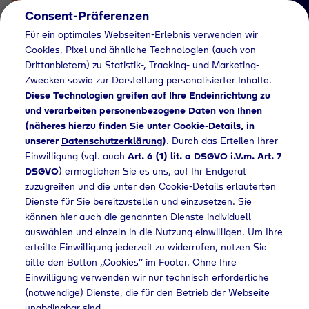
Consent-Präferenzen
Für ein optimales Webseiten-Erlebnis verwenden wir
Cookies, Pixel und ähnliche Technologien (auch von
Drittanbietern) zu Statistik-, Tracking- und Marketing-
Zwecken sowie zur Darstellung personalisierter Inhalte.
Diese Technologien greifen auf Ihre Endeinrichtung zu
und verarbeiten personenbezogene Daten von Ihnen
(näheres hierzu finden Sie unter Cookie-Details, in
Händlersuche
unserer
Datenschutzerklärung
)
. Durch das Erteilen Ihrer
Flaschengas bei
Einwilligung (vgl. auch
Art. 6 (1) lit. a DSGVO i.V.m. Art. 7
DSGVO
) ermöglichen Sie es uns, auf Ihr Endgerät
Globus Baumarkt
zuzugreifen und die unter den Cookie-Details erläuterten
Dienste für Sie bereitzustellen und einzusetzen. Sie
kaufen
können hier auch die genannten Dienste individuell
auswählen und einzeln in die Nutzung einwilligen. Um Ihre
erteilte Einwilligung jederzeit zu widerrufen, nutzen Sie
bitte den Button „Cookies“ im Footer. Ohne Ihre
Home
Händlersuche
Flaschengas bei Globus Baumarkt kaufen
Einwilligung verwenden wir nur technisch erforderliche
(notwendige) Dienste, die für den Betrieb der Webseite
unabdingbar sind.