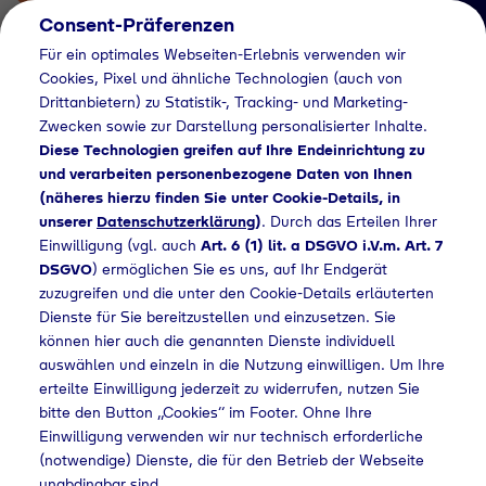
Consent-Präferenzen
Für ein optimales Webseiten-Erlebnis verwenden wir
Cookies, Pixel und ähnliche Technologien (auch von
Drittanbietern) zu Statistik-, Tracking- und Marketing-
Zwecken sowie zur Darstellung personalisierter Inhalte.
Diese Technologien greifen auf Ihre Endeinrichtung zu
und verarbeiten personenbezogene Daten von Ihnen
(näheres hierzu finden Sie unter Cookie-Details, in
Händlersuche
unserer
Datenschutzerklärung
)
. Durch das Erteilen Ihrer
Flaschengas bei
Einwilligung (vgl. auch
Art. 6 (1) lit. a DSGVO i.V.m. Art. 7
DSGVO
) ermöglichen Sie es uns, auf Ihr Endgerät
Globus Baumarkt
zuzugreifen und die unter den Cookie-Details erläuterten
Dienste für Sie bereitzustellen und einzusetzen. Sie
kaufen
können hier auch die genannten Dienste individuell
auswählen und einzeln in die Nutzung einwilligen. Um Ihre
erteilte Einwilligung jederzeit zu widerrufen, nutzen Sie
bitte den Button „Cookies“ im Footer. Ohne Ihre
Home
Händlersuche
Flaschengas bei Globus Baumarkt kaufen
Einwilligung verwenden wir nur technisch erforderliche
(notwendige) Dienste, die für den Betrieb der Webseite
unabdingbar sind.