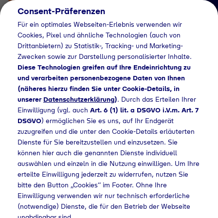
Consent-Präferenzen
Für ein optimales Webseiten-Erlebnis verwenden wir
Cookies, Pixel und ähnliche Technologien (auch von
Drittanbietern) zu Statistik-, Tracking- und Marketing-
Zwecken sowie zur Darstellung personalisierter Inhalte.
Diese Technologien greifen auf Ihre Endeinrichtung zu
und verarbeiten personenbezogene Daten von Ihnen
(näheres hierzu finden Sie unter Cookie-Details, in
Händlersuche
unserer
Datenschutzerklärung
)
. Durch das Erteilen Ihrer
Flaschengas bei
Einwilligung (vgl. auch
Art. 6 (1) lit. a DSGVO i.V.m. Art. 7
DSGVO
) ermöglichen Sie es uns, auf Ihr Endgerät
Globus Baumarkt
zuzugreifen und die unter den Cookie-Details erläuterten
Dienste für Sie bereitzustellen und einzusetzen. Sie
kaufen
können hier auch die genannten Dienste individuell
auswählen und einzeln in die Nutzung einwilligen. Um Ihre
erteilte Einwilligung jederzeit zu widerrufen, nutzen Sie
bitte den Button „Cookies“ im Footer. Ohne Ihre
Home
Händlersuche
Flaschengas bei Globus Baumarkt kaufen
Einwilligung verwenden wir nur technisch erforderliche
(notwendige) Dienste, die für den Betrieb der Webseite
unabdingbar sind.