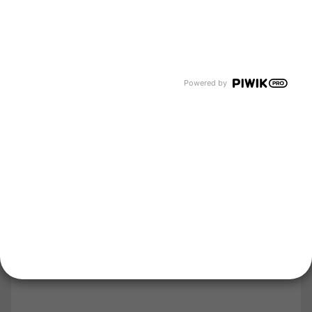
Flüssiggas auf Baustellen
Unternehmen
Über uns
Newsroom
Karriere
Events und Termine
Powered by
Unsere Bereiche
Tyczka Group
Tyczka Hydrogen
Tyczka Air Gases
Tyczka Trading
Folgen Sie uns
Kontakt
Notdienst
Vertrag widerrufen