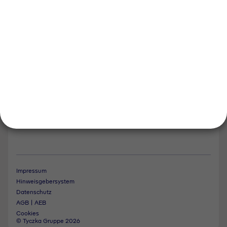
Tyczka Hydrogen
Tyczka Air Gases
Tyczka Trading
Folgen Sie uns
Kontakt
Notdienst
Vertrag widerrufen
Impressum
Hinweisgebersystem
Datenschutz
AGB | AEB
Cookies
© Tyczka Gruppe 2026