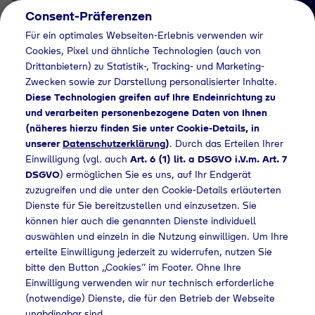
Consent-Präferenzen
Für ein optimales Webseiten-Erlebnis verwenden wir
Cookies, Pixel und ähnliche Technologien (auch von
Drittanbietern) zu Statistik-, Tracking- und Marketing-
Zwecken sowie zur Darstellung personalisierter Inhalte.
Diese Technologien greifen auf Ihre Endeinrichtung zu
und verarbeiten personenbezogene Daten von Ihnen
(näheres hierzu finden Sie unter Cookie-Details, in
Händlersuche
unserer
Datenschutzerklärung
)
. Durch das Erteilen Ihrer
Flaschengas bei
Einwilligung (vgl. auch
Art. 6 (1) lit. a DSGVO i.V.m. Art. 7
DSGVO
) ermöglichen Sie es uns, auf Ihr Endgerät
Globus Baumarkt
zuzugreifen und die unter den Cookie-Details erläuterten
Dienste für Sie bereitzustellen und einzusetzen. Sie
kaufen
können hier auch die genannten Dienste individuell
auswählen und einzeln in die Nutzung einwilligen. Um Ihre
erteilte Einwilligung jederzeit zu widerrufen, nutzen Sie
bitte den Button „Cookies“ im Footer. Ohne Ihre
Home
Händlersuche
Flaschengas bei Globus Baumarkt kaufen
Einwilligung verwenden wir nur technisch erforderliche
(notwendige) Dienste, die für den Betrieb der Webseite
unabdingbar sind.