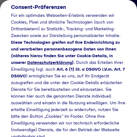
Consent-Präferenzen
Für ein optimales Webseiten-Erlebnis verwenden wir
Cookies, Pixel und ähnliche Technologien (auch von
Drittanbietern) zu Statistik-, Tracking- und Marketing-
Zwecken sowie zur Darstellung personalisierter Inhalte.
Diese Technologien greifen auf Ihre Endeinrichtung zu
und verarbeiten personenbezogene Daten von Ihnen
(näheres hierzu finden Sie unter Cookie-Details, in
Händlersuche
unserer
Datenschutzerklärung
)
. Durch das Erteilen Ihrer
Flaschengas bei
Einwilligung (vgl. auch
Art. 6 (1) lit. a DSGVO i.V.m. Art. 7
DSGVO
) ermöglichen Sie es uns, auf Ihr Endgerät
Globus Baumarkt Ost
zuzugreifen und die unter den Cookie-Details erläuterten
Dienste für Sie bereitzustellen und einzusetzen. Sie
GmbH & Co. KG
können hier auch die genannten Dienste individuell
kaufen
auswählen und einzeln in die Nutzung einwilligen. Um Ihre
erteilte Einwilligung jederzeit zu widerrufen, nutzen Sie
bitte den Button „Cookies“ im Footer. Ohne Ihre
Einwilligung verwenden wir nur technisch erforderliche
(notwendige) Dienste, die für den Betrieb der Webseite
Flaschengas bei Globus Baumarkt Ost GmbH & Co. KG kaufen
unabdingbar sind.