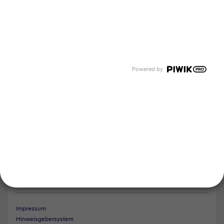
Karriere
Events und Termine
Unsere Bereiche
Tyczka Group
Tyczka Hydrogen
Tyczka Air Gases
Tyczka Trading
Powered by
Folgen Sie uns
Kontakt
Notdienst
Vertrag widerrufen
Impressum
Hinweisgebersystem