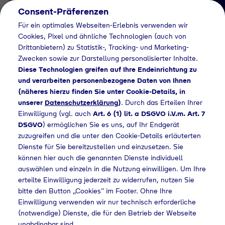
Consent-Präferenzen
Für ein optimales Webseiten-Erlebnis verwenden wir
Cookies, Pixel und ähnliche Technologien (auch von
Drittanbietern) zu Statistik-, Tracking- und Marketing-
Zwecken sowie zur Darstellung personalisierter Inhalte.
Diese Technologien greifen auf Ihre Endeinrichtung zu
und verarbeiten personenbezogene Daten von Ihnen
(näheres hierzu finden Sie unter Cookie-Details, in
Händlersuche
unserer
Datenschutzerklärung
)
. Durch das Erteilen Ihrer
Flaschengas bei
Einwilligung (vgl. auch
Art. 6 (1) lit. a DSGVO i.V.m. Art. 7
DSGVO
) ermöglichen Sie es uns, auf Ihr Endgerät
Hagebaumärkte
zuzugreifen und die unter den Cookie-Details erläuterten
Dienste für Sie bereitzustellen und einzusetzen. Sie
Mecklenburg
können hier auch die genannten Dienste individuell
GmbH&Co.KG kaufen
auswählen und einzeln in die Nutzung einwilligen. Um Ihre
erteilte Einwilligung jederzeit zu widerrufen, nutzen Sie
bitte den Button „Cookies“ im Footer. Ohne Ihre
Einwilligung verwenden wir nur technisch erforderliche
(notwendige) Dienste, die für den Betrieb der Webseite
schengas bei Hagebaumärkte Mecklenburg GmbH&Co.KG kaufen
unabdingbar sind.