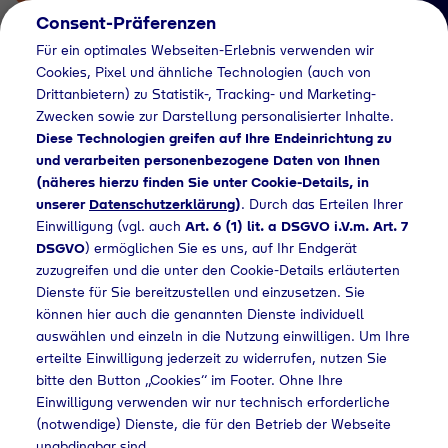
Consent-Präferenzen
Für ein optimales Webseiten-Erlebnis verwenden wir
Cookies, Pixel und ähnliche Technologien (auch von
Drittanbietern) zu Statistik-, Tracking- und Marketing-
Zwecken sowie zur Darstellung personalisierter Inhalte.
Diese Technologien greifen auf Ihre Endeinrichtung zu
und verarbeiten personenbezogene Daten von Ihnen
(näheres hierzu finden Sie unter Cookie-Details, in
Händlersuche
unserer
Datenschutzerklärung
)
. Durch das Erteilen Ihrer
Flaschengas bei
Einwilligung (vgl. auch
Art. 6 (1) lit. a DSGVO i.V.m. Art. 7
DSGVO
) ermöglichen Sie es uns, auf Ihr Endgerät
Hagebaumarkt Bad
zuzugreifen und die unter den Cookie-Details erläuterten
Dienste für Sie bereitzustellen und einzusetzen. Sie
Bentheim kaufen
können hier auch die genannten Dienste individuell
auswählen und einzeln in die Nutzung einwilligen. Um Ihre
erteilte Einwilligung jederzeit zu widerrufen, nutzen Sie
bitte den Button „Cookies“ im Footer. Ohne Ihre
lersuche
Flaschengas bei Hagebaumarkt Bad Bentheim kaufen
Einwilligung verwenden wir nur technisch erforderliche
(notwendige) Dienste, die für den Betrieb der Webseite
unabdingbar sind.