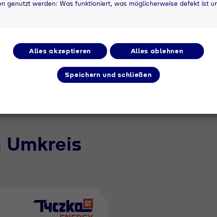
n genutzt werden: Was funktioniert, was möglicherweise defekt ist u
750 g
Tycon 18; Typ 10;
Ty
gaz
2,4m³
4,
Alles akzeptieren
Alles ablehnen
Speichern und schließen
m Umkreis