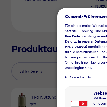
Nutzu
Pfand
Consent-Präferenze
Für ein optimales Webseite
Statistik-, Tracking- und M
Ihre Endeinrichtung zu un
Details, in unserer
Datensc
Produktauswahl
Art. 7 DSGVO
) ermöglichen
für Sie bereitzustellen und
Nutzung einwilligen. Um Ihr
Ohne Ihre Einwilligung ver
unabdingbar sind.
Cookie Details
Webse
11 kg Nutzung
11 kg
Mit Ihre
grau
Pfandfl
erheben 