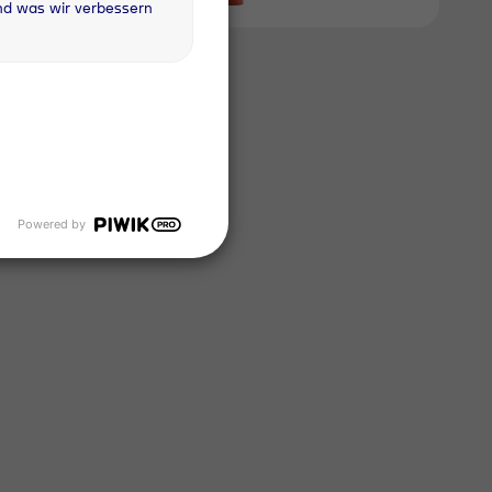
nd was wir verbessern
con 18; Typ 20;
8m³
Powered by