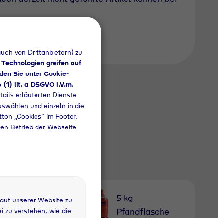
uch von Drittanbietern) zu
 Technologien greifen auf
den Sie unter Cookie-
6 (1) lit. a DSGVO i.V.m.
tails erläuterten Dienste
uswählen und einzeln in die
utton „Cookies“ im Footer.
den Betrieb der Webseite
 kg Nutzung
5 kg
 auf unserer Website zu
rau
Pfandflasche
 zu verstehen, wie die