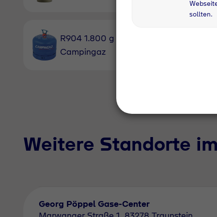
Webseite
sollten.
R904 1.800 g
R907 2.
Campingaz
Campin
Weitere Standorte i
Georg Pöppel Gase-Center
Marwanger Straße 1, 83278 Traunstein