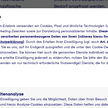
ngsflasche
Bedarf angefragt werden.
flasche
n
+49 861700780
n-Erlebnis verwenden wir Cookies, Pixel und ähnliche Technologien (a
arketing-Zwecken sowie zur Darstellung personalisierter Inhalte.
Diese
d verarbeiten personenbezogene Daten von Ihnen (näheres hierzu fin
hutzerklärung
)
. Durch das Erteilen Ihrer Einwilligung (vgl. auch
Art. 
 Sie es uns, auf Ihr Endgerät zuzugreifen und die unter den Cookie-De
 einzusetzen. Sie können hier auch die genannten Dienste individuell a
e erteilte Einwilligung jederzeit zu widerrufen, nutzen Sie bitte den B
wenden wir nur technisch erforderliche (notwendige) Dienste, die für 
itenanalyse
33 kg
5
r Einwilligung geben Sie uns die Möglichkeit, Daten über Ihren Besuch
asche
Pfandflasche
g
und hierzu Analyse-Cookies einzusetzen. Diese Daten helfen uns dabei