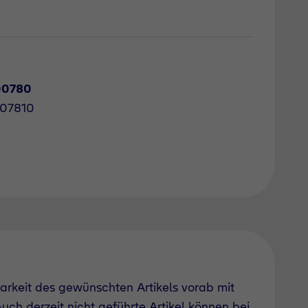
00780
007810
barkeit des gewünschten Artikels vorab mit
uch derzeit nicht geführte Artikel können bei