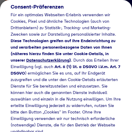
Consent-Präferenzen
Für ein optimales Webseiten-Erlebnis verwenden wir
Cookies, Pixel und ähnliche Technologien (auch von
Drittanbietern) zu Statistik-, Tracking- und Marketing-
Zwecken sowie zur Darstellung personalisierter Inhalte.
Diese Technologien greifen auf Ihre Endeinrichtung zu
und verarbeiten personenbezogene Daten von Ihnen
(näheres hierzu finden Sie unter Cookie-Details, in
Händlersuche
unserer
Datenschutzerklärung
)
. Durch das Erteilen Ihrer
Flaschengas bei
Einwilligung (vgl. auch
Art. 6 (1) lit. a DSGVO i.V.m. Art. 7
DSGVO
) ermöglichen Sie es uns, auf Ihr Endgerät
Hans-Jürgen Wagner
zuzugreifen und die unter den Cookie-Details erläuterten
Dienste für Sie bereitzustellen und einzusetzen. Sie
kaufen
können hier auch die genannten Dienste individuell
auswählen und einzeln in die Nutzung einwilligen. Um Ihre
erteilte Einwilligung jederzeit zu widerrufen, nutzen Sie
bitte den Button „Cookies“ im Footer. Ohne Ihre
e
Händlersuche
Flaschengas bei Hans-Jürgen Wagner kaufen
Einwilligung verwenden wir nur technisch erforderliche
(notwendige) Dienste, die für den Betrieb der Webseite
unabdingbar sind.