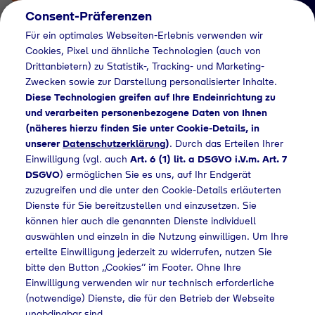
Consent-Präferenzen
Für ein optimales Webseiten-Erlebnis verwenden wir
Cookies, Pixel und ähnliche Technologien (auch von
Drittanbietern) zu Statistik-, Tracking- und Marketing-
Zwecken sowie zur Darstellung personalisierter Inhalte.
Diese Technologien greifen auf Ihre Endeinrichtung zu
und verarbeiten personenbezogene Daten von Ihnen
(näheres hierzu finden Sie unter Cookie-Details, in
Händlersuche
unserer
Datenschutzerklärung
)
. Durch das Erteilen Ihrer
Flaschengas bei Haul
Einwilligung (vgl. auch
Art. 6 (1) lit. a DSGVO i.V.m. Art. 7
DSGVO
) ermöglichen Sie es uns, auf Ihr Endgerät
Baustoff & Baumarkt
zuzugreifen und die unter den Cookie-Details erläuterten
Dienste für Sie bereitzustellen und einzusetzen. Sie
GmbH kaufen
können hier auch die genannten Dienste individuell
auswählen und einzeln in die Nutzung einwilligen. Um Ihre
erteilte Einwilligung jederzeit zu widerrufen, nutzen Sie
bitte den Button „Cookies“ im Footer. Ohne Ihre
suche
Flaschengas bei Haul Baustoff & Baumarkt GmbH kaufen
Einwilligung verwenden wir nur technisch erforderliche
(notwendige) Dienste, die für den Betrieb der Webseite
unabdingbar sind.