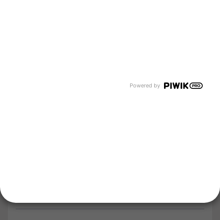
Über uns
Newsroom
Karriere
Events und Termine
Unsere Bereiche
Tyczka Group
Tyczka Hydrogen
Tyczka Air Gases
Tyczka Trading
Powered by
Folgen Sie uns
Kontakt
Notdienst
Vertrag widerrufen