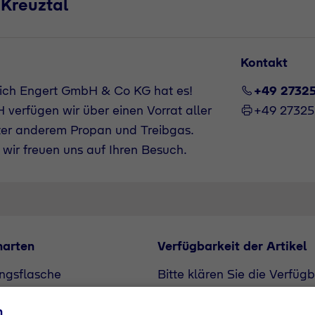
 Kreuztal
Kontakt
rich Engert GmbH & Co KG hat es!
+49 2732
verfügen wir über einen Vorrat aller
+49 2732
ter anderem Propan und Treibgas.
wir freuen uns auf Ihren Besuch.
narten
Verfügbarkeit der Artikel
ngsflasche
Bitte klären Sie die Verfüg
flasche
unserem Vertriebspartner. A
n
Bedarf angefragt werden.