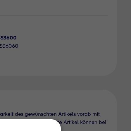
553600
5536060
barkeit des gewünschten Artikels vorab mit
uch derzeit nicht geführte Artikel können bei