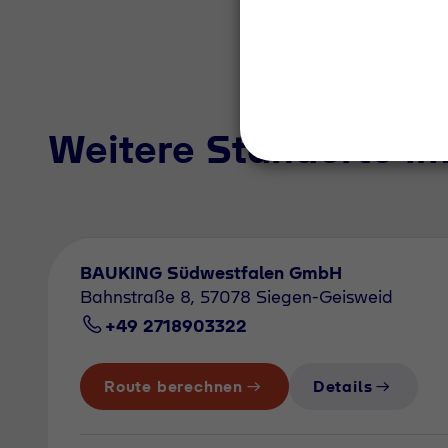
Weitere Standorte i
BAUKING Südwestfalen GmbH
Bahnstraße 8, 57078 Siegen-Geisweid
+49 2718903322
Route berechnen
Details