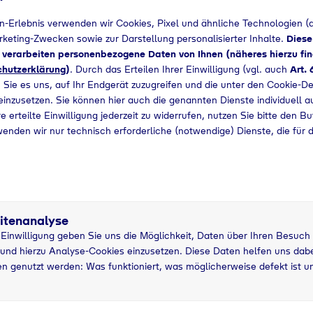
n-Erlebnis verwenden wir Cookies, Pixel und ähnliche Technologien (a
+49 2732553600
arketing-Zwecken sowie zur Darstellung personalisierter Inhalte.
Diese
d verarbeiten personenbezogene Daten von Ihnen (näheres hierzu fin
hutzerklärung
)
. Durch das Erteilen Ihrer Einwilligung (vgl. auch
Art. 
 Sie es uns, auf Ihr Endgerät zuzugreifen und die unter den Cookie-De
 einzusetzen. Sie können hier auch die genannten Dienste individuell a
e erteilte Einwilligung jederzeit zu widerrufen, nutzen Sie bitte den B
wenden wir nur technisch erforderliche (notwendige) Dienste, die für 
itenanalyse
r Einwilligung geben Sie uns die Möglichkeit, Daten über Ihren Besuch
und hierzu Analyse-Cookies einzusetzen. Diese Daten helfen uns dabei
tzung
n genutzt werden: Was funktioniert, was möglicherweise defekt ist u