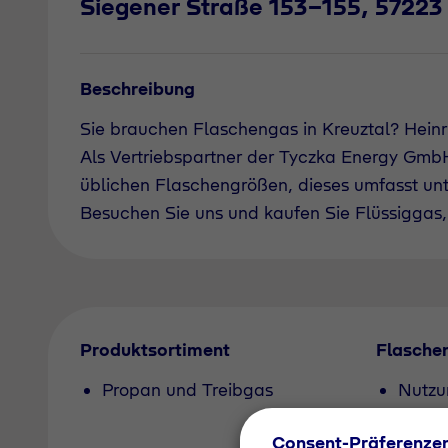
Siegener Straße 153-155, 57223
Beschreibung
Sie brauchen Flaschengas in Kreuztal? Hein
Als Vertriebspartner der Tyczka Energy GmbH 
üblichen Flaschengrößen, dieses umfasst un
Besuchen Sie uns und kaufen Sie Flüssiggas, 
Produktsortiment
Flasche
Propan und Treibgas
Nutzu
Pfand
Consent-Präferenze