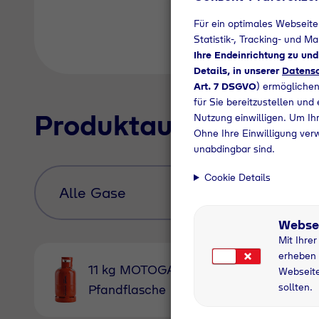
Für ein optimales Webseite
Statistik-, Tracking- und M
Ihre Endeinrichtung zu un
Details, in unserer
Datensc
Art. 7 DSGVO
) ermöglichen
für Sie bereitzustellen und
Produktauswahl
Nutzung einwilligen. Um Ihr
Ohne Ihre Einwilligung ver
unabdingbar sind.
Cookie Details
Webse
Mit Ihre
erheben 
11 kg MOTOGAS
11 kg Nu
Webseite
sollten.
Pfandflasche
grau