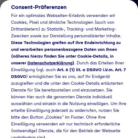
Consent-Präferenzen
Für ein optimales Webseiten-Erlebnis verwenden wir
Cookies, Pixel und ähnliche Technologien (auch von
Drittanbietern) zu Statistik-, Tracking- und Marketing-
Zwecken sowie zur Darstellung personalisierter Inhalte.
Diese Technologien greifen auf Ihre Endeinrichtung zu
und verarbeiten personenbezogene Daten von Ihnen
(näheres hierzu finden Sie unter Cookie-Details, in
Händlersuche
unserer
Datenschutzerklärung
)
. Durch das Erteilen Ihrer
Flaschengas bei
Einwilligung (vgl. auch
Art. 6 (1) lit. a DSGVO i.V.m. Art. 7
DSGVO
) ermöglichen Sie es uns, auf Ihr Endgerät
Heinrich Huettmann
zuzugreifen und die unter den Cookie-Details erläuterten
Dienste für Sie bereitzustellen und einzusetzen. Sie
kaufen
können hier auch die genannten Dienste individuell
auswählen und einzeln in die Nutzung einwilligen. Um Ihre
erteilte Einwilligung jederzeit zu widerrufen, nutzen Sie
bitte den Button „Cookies“ im Footer. Ohne Ihre
me
Händlersuche
Flaschengas bei Heinrich Huettmann kaufen
Einwilligung verwenden wir nur technisch erforderliche
(notwendige) Dienste, die für den Betrieb der Webseite
unabdingbar sind.