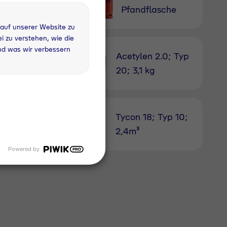
rau
Pfandflasche
 auf unserer Website zu
 zu verstehen, wie die
nd was wir verbessern
 kg BBQ
Acetylen 2.0; Typ
utzung
20; 3,1 kg
erstoff 2.5; Typ
Tycon 18; Typ 10;
; 4,3m³
2,4m³
Powered by