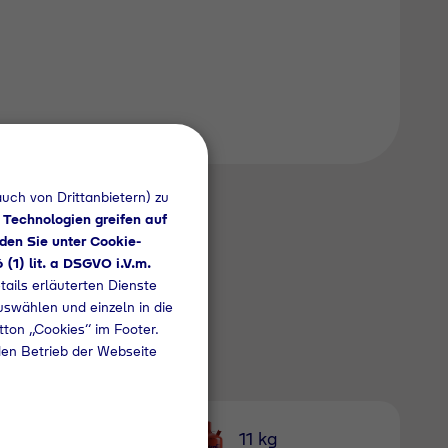
uch von Drittanbietern) zu
 Technologien greifen auf
den Sie unter Cookie-
6 (1) lit. a DSGVO i.V.m.
tails erläuterten Dienste
uswählen und einzeln in die
utton „Cookies“ im Footer.
den Betrieb der Webseite
1 kg Nutzung
11 kg