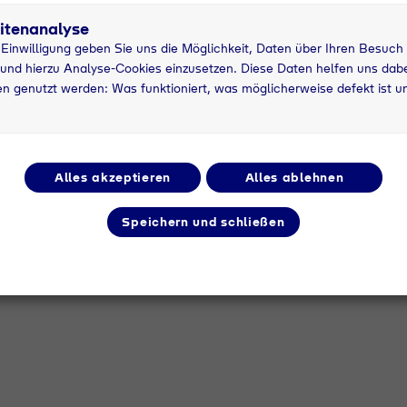
Pfandflasche
g
itenanalyse
asche
r Einwilligung geben Sie uns die Möglichkeit, Daten über Ihren Besuch
und hierzu Analyse-Cookies einzusetzen. Diese Daten helfen uns dabei
n genutzt werden: Was funktioniert, was möglicherweise defekt ist u
tzung
5 kg
8
Pfandflasche
N
Alles akzeptieren
Alles ablehnen
; Typ 20;
Ballongas; Typ 20;
Sau
Speichern und schließen
3,6m³
20