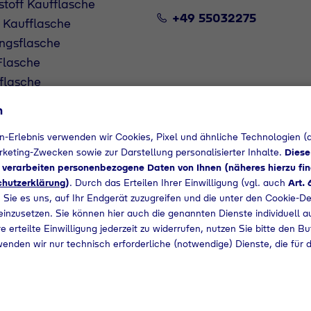
stoff Kaufflasche
+49 55032275
 Kaufflasche
ngsflasche
lasche
flasche
n
n-Erlebnis verwenden wir Cookies, Pixel und ähnliche Technologien (a
arketing-Zwecken sowie zur Darstellung personalisierter Inhalte.
Diese
d verarbeiten personenbezogene Daten von Ihnen (näheres hierzu fin
hutzerklärung
)
. Durch das Erteilen Ihrer Einwilligung (vgl. auch
Art. 
 Sie es uns, auf Ihr Endgerät zuzugreifen und die unter den Cookie-De
 einzusetzen. Sie können hier auch die genannten Dienste individuell a
e erteilte Einwilligung jederzeit zu widerrufen, nutzen Sie bitte den B
wenden wir nur technisch erforderliche (notwendige) Dienste, die für 
MOTOGAS
11 kg MOTOGAS
1