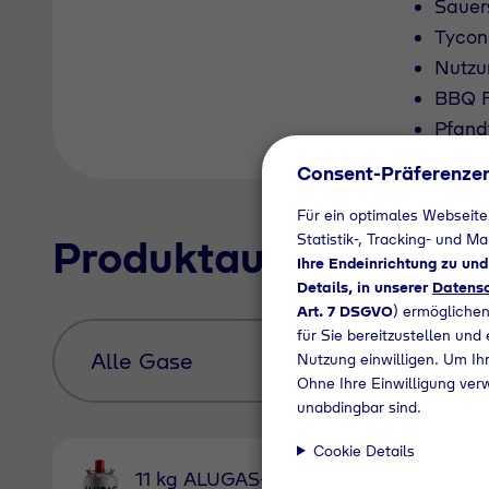
Sauer
Tycon
Nutzu
BBQ F
Pfand
Consent-Präferenze
Für ein optimales Webseite
Statistik-, Tracking- und M
Produktauswahl
Ihre Endeinrichtung zu un
Details, in unserer
Datensc
Art. 7 DSGVO
) ermöglichen
für Sie bereitzustellen und
Nutzung einwilligen. Um Ihr
Ohne Ihre Einwilligung ver
unabdingbar sind.
Cookie Details
11 kg 
11 kg ALUGAS-